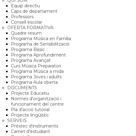
QUI SOM
Equip directiu
Caps de departament
Professors
Consell escolar
OFERTA FORMATIVA
Quadre resum
Programa Música en Família
Programa de Sensibilització
Programa Bàsic
Programa Aprofundiment
Programa Avançat
Curs Música Preparatori
Programa Música a mida
Programa Joves i adults
Programa Aula oberta
DOCUMENTS
Projecte Educatiu
Normes d'organització i
funcionament del centre
Pla d'acció tutorial
Projecte lingüístic
SERVEIS
Préstec d'instruments
Carnet d'estudiant