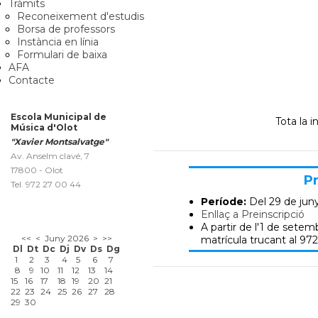
Tràmits
Reconeixement d'estudis
Borsa de professors
Instància en línia
Formulari de baixa
AFA
Contacte
Escola Municipal de
Tota la 
Música d'Olot
"Xavier Montsalvatge"
Av. Anselm clavé, 7
17800 - Olot
Pr
Tel. 972 27 00 44
Període:
Del 29 de jun
Enllaç a Preinscripció
A partir de l'1 de setemb
<<
<
Juny 2026
>
>>
matrícula trucant al 972
Dl
Dt
Dc
Dj
Dv
Ds
Dg
1
2
3
4
5
6
7
8
9
10
11
12
13
14
15
16
17
18
19
20
21
22
23
24
25
26
27
28
29
30