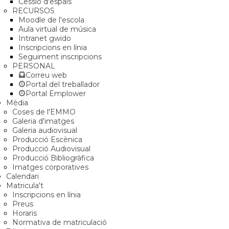
Cessió d'espais
RECURSOS
Moodle de l'escola
Aula virtual de música
Intranet gwido
Inscripcions en línia
Seguiment inscripcions
PERSONAL
Correu web
Portal del treballador
Portal Emplower
Mèdia
Coses de l'EMMO
Galeria d'imatges
Galeria audiovisual
Producció Escènica
Producció Audiovisual
Producció Bibliogràfica
Imatges corporatives
Calendari
Matricula't
Inscripcions en línia
Preus
Horaris
Normativa de matriculació