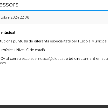
essors
Octubre 2024 22:08
 música!
tucions puntuals de diferents especialitats per l'Escola Municipa
e música i Nivell C de català.
u CV al correu
escolademusica@olot.cat
o bé directament en aque
sors