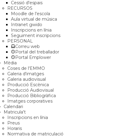
Cessió d'espais
RECURSOS
Moodle de l'escola
Aula virtual de música
Intranet gwido
Inscripcions en línia
Seguiment inscripcions
PERSONAL
Correu web
Portal del treballador
Portal Emplower
Mèdia
Coses de l'EMMO
Galeria d'imatges
Galeria audiovisual
Producció Escènica
Producció Audiovisual
Producció Bibliogràfica
Imatges corporatives
Calendari
Matricula't
Inscripcions en línia
Preus
Horaris
Normativa de matriculació