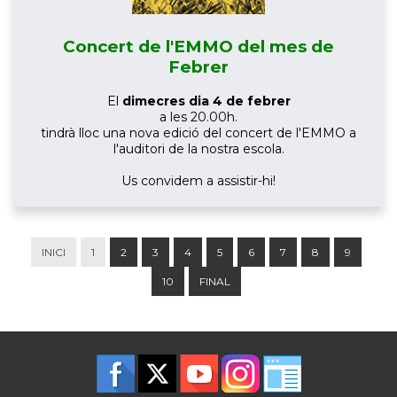
Concert de l'EMMO del mes de
Febrer
El
dimecres dia 4 de febrer
a les 20.00h.
tindrà lloc una nova edició del concert de l'EMMO a
l'auditori de la nostra escola.
Us convidem a assistir-hi!
INICI
1
2
3
4
5
6
7
8
9
10
FINAL