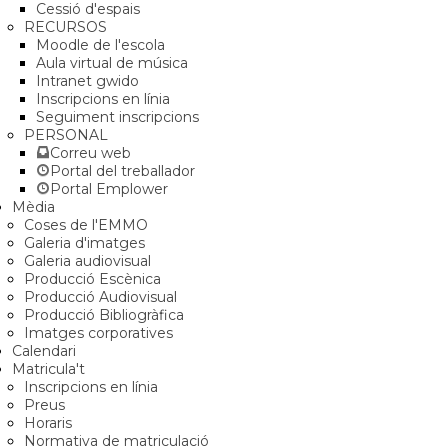
Cessió d'espais
RECURSOS
Moodle de l'escola
Aula virtual de música
Intranet gwido
Inscripcions en línia
Seguiment inscripcions
PERSONAL
Correu web
Portal del treballador
Portal Emplower
Mèdia
Coses de l'EMMO
Galeria d'imatges
Galeria audiovisual
Producció Escènica
Producció Audiovisual
Producció Bibliogràfica
Imatges corporatives
Calendari
Matricula't
Inscripcions en línia
Preus
Horaris
Normativa de matriculació