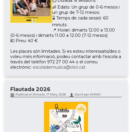
⏱ Durada: 8 sessions
👶 Edats: Un grup de 0-6 mesos i
un grup de 7-12 mesos.
⌛ Temps de cada sessió: 60
minuts
📍 Horari: dimarts 12.00 a 13.00
(0-6 mesos) i dimarts 11.00 a 12.00 (7-12 mesos)
💶 Preu: 40 €
Les places són limitades. Si es esteu interessats/des o
voleu més informació, podeu contactar amb l’escola a
través del telèfon 972 27 00 44 o el correu
electrònic:
escolademusica@olot.cat
Flautada 2026
Publicat el Dimarts, 17 Març 2026
Escrit per EMMO