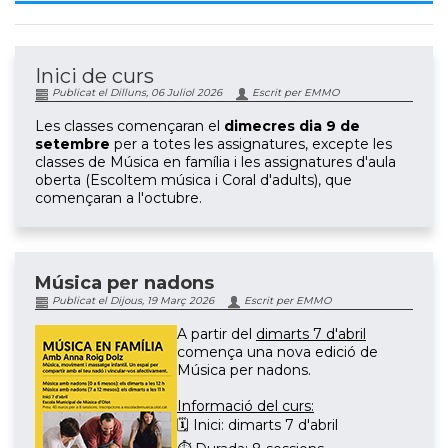
Inici de curs
Publicat el Dilluns, 06 Juliol 2026
Escrit per EMMO
Les classes començaran el
dimecres dia 9 de
setembre
per a totes les assignatures, excepte les
classes de Música en família i les assignatures d'aula
oberta (Escoltem música i Coral d'adults), que
començaran a l'octubre.
Música per nadons
Publicat el Dijous, 19 Març 2026
Escrit per EMMO
A partir del
dimarts 7 d'abril
comença una nova edició de
Música per nadons.
Informació del curs:
🗓 Inici: dimarts 7 d'abril