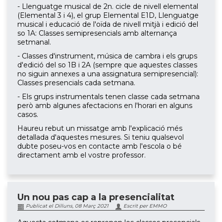
- Llenguatge musical de 2n. cicle de nivell elemental
(Elemental 3 i 4), el grup Elemental E1D, Llenguatge
musical i educació de l'oïda de nivell mitjà i edició del
so 1A: Classes semipresencials amb alternança
setmanal.
- Classes d'instrument, música de cambra i els grups
d'edició del so 1B i 2A (sempre que aquestes classes
no siguin annexes a una assignatura semipresencial):
Classes presencials cada setmana.
- Els grups instrumentals tenen classe cada setmana
però amb algunes afectacions en l'horari en alguns
casos.
Haureu rebut un missatge amb l'explicació més
detallada d'aquestes mesures. Si teniu qualsevol
dubte poseu-vos en contacte amb l'escola o bé
directament amb el vostre professor.
Un nou pas cap a la presencialitat
Publicat el Dilluns, 08 Març 2021
Escrit per EMMO