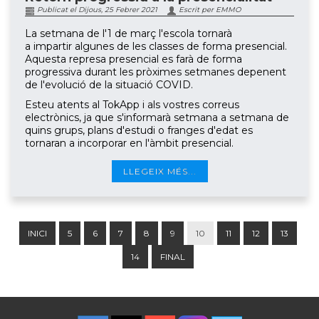
Publicat el Dijous, 25 Febrer 2021
Escrit per EMMO
La setmana de l'1 de març l'escola tornarà
a impartir algunes de les classes de forma presencial.
Aquesta represa presencial es farà de forma
progressiva durant les pròximes setmanes depenent
de l'evolució de la situació COVID.
Esteu atents al TokApp i als vostres correus
electrònics, ja que s'informarà setmana a setmana de
quins grups, plans d'estudi o franges d'edat es
tornaran a incorporar en l'àmbit presencial.
LLEGEIX MÉS...
INICI
5
6
7
8
9
10
11
12
13
14
FINAL