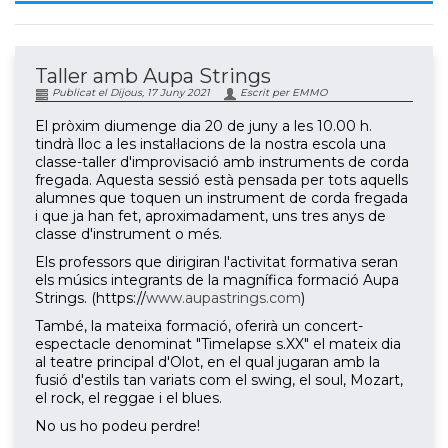
Taller amb Aupa Strings
Publicat el Dijous, 17 Juny 2021
Escrit per EMMO
El pròxim diumenge dia 20 de juny a les 10.00 h.
tindrà lloc a les instal·lacions de la nostra escola una
classe-taller d'improvisació amb instruments de corda
fregada. Aquesta sessió està pensada per tots aquells
alumnes que toquen un instrument de corda fregada
i que ja han fet, aproximadament, uns tres anys de
classe d'instrument o més.
Els professors que dirigiran l'activitat formativa seran
els músics integrants de la magnífica formació Aupa
Strings. (https://
www.aupastrings.com
)
També, la mateixa formació, oferirà un concert-
espectacle denominat "Timelapse s.XX" el mateix dia
al teatre principal d'Olot, en el qual jugaran amb la
fusió d'estils tan variats com el swing, el soul, Mozart,
el rock, el reggae i el blues.
No us ho podeu perdre!