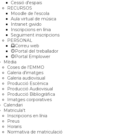
Cessió d'espais
RECURSOS
Moodle de l'escola
Aula virtual de música
Intranet gwido
Inscripcions en línia
Seguiment inscripcions
PERSONAL
Correu web
Portal del treballador
Portal Emplower
Mèdia
Coses de l'EMMO
Galeria d'imatges
Galeria audiovisual
Producció Escènica
Producció Audiovisual
Producció Bibliogràfica
Imatges corporatives
Calendari
Matricula't
Inscripcions en línia
Preus
Horaris
Normativa de matriculació