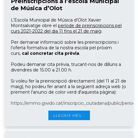
Preinscripcions a l’escola Municipal
de Música d’Olot
L’Escola Municipal de Música d’Olot Xavier
Montsalvatge obre el
període de preinscripcions pel
curs 2021-2022 del dia 11 fins el 21 de maig
.
Per demanar informació sobre les preinscripcions i
l’oferta formativa de la nostra escola pel pròxim
curs,
cal concretar cita prèvia
.
Podeu demanar cita prèvia, trucant-nos de dilluns a
divendres de 15.00 a 21.00 h.
Si voleu fer la preinscripció directament (del 11 al 21 de
maig), ho podeu fer anant a la següent adreça web (o
prement l'anunci de color verd d'aquesta pàgina):
https://emmo.gwido.cat/inscripcio_ciutadana/public/period
LLEGEIX MÉS...