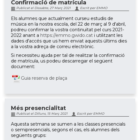
Confirmació de matrícula
Publicat el Dissabte, 27 Març 2021
Escrit per EMMO
Els alumnes que actualment curseu estudis de
música en la nostra escola, del 22 de març al 9 d'abril,
podreu confirmar la vostra continuïtat pel curs 2021-
2022 anant a
https://emmo.gwido.cat
i utilitzant les
dades d'accés que us hem enviat aquests últims dies
a la vostra adreça de correu electrònic.
Si necessiteu ajuda per tal de realitzar la confirmació
de matrícula, us podeu descarregar el següent
document:
Guia reserva de plaça
Més presencialitat
Publicat el Dilluns, 15 Març 2021
Escrit per EMMO
Aquesta setmana se sumen a les classes presencials
o semipresencials, segons el cas, els alumnes dels
següents grups: