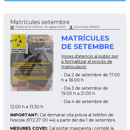
Matrícules setembre
Publicat el Dilluns, 24 Agost 2020
Escrit per EMMO
MATRÍCULES
DE SETEMBRE
Hores d'atenció al públic per
a formalitzar el procés de
matriculació:
- Dia 2 de setembre de 17.00
h a 18.00 h
- Dia 3 de setembre de
19.00 h a 21.00 h
- Dia 4 de setembre de
12.00 h a 13.30 h
IMPORTANT:
Cal demanar cita prèvia al telèfon de
l'escola (972 27 00 44) a partir del dia 1 de setembre.
MESURES COVID:
Cal portar mascareta i complir la