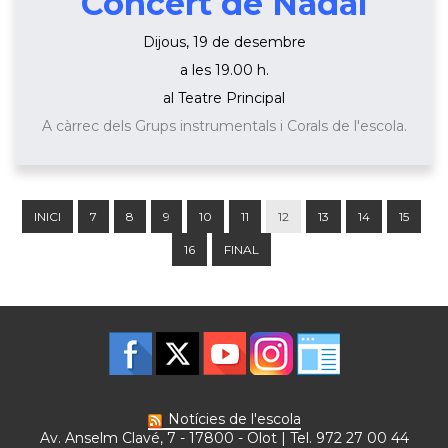
Concert de Nadal
Dijous, 19 de desembre
a les 19.00 h.
al Teatre Principal
A càrrec dels Grups instrumentals i Corals de l'escola.
INICI
7
8
9
10
11
12
13
14
15
16
FINAL
Notícies de l'escola
Av. Anselm Clavé, 7 - 17800 - Olot | Tel. 972 27 00 44