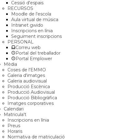
Cessió d'espais
RECURSOS
Moodle de l'escola
Aula virtual de música
Intranet gwido
Inscripcions en línia
Seguiment inscripcions
PERSONAL
Correu web
Portal del treballador
Portal Emplower
Mèdia
Coses de l'EMMO
Galeria d'imatges
Galeria audiovisual
Producció Escènica
Producció Audiovisual
Producció Bibliogràfica
Imatges corporatives
Calendari
Matricula't
Inscripcions en línia
Preus
Horaris
Normativa de matriculació