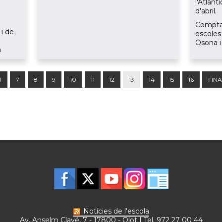
l'Atlàn
e
d'abril.
Comptar
i de
escoles
Osona i 
h
I
7
8
9
10
11
12
13
14
15
16
FIN
Notícies de l'escola
Av. Anselm Clavé, 7 - 17800 - Olot | Tel. 972 27 00 44