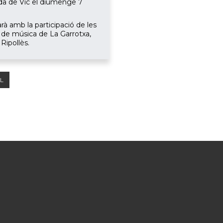
tida de Vic el diumenge 7
à amb la participació de les
 de música de La Garrotxa,
Ripollès.
AL