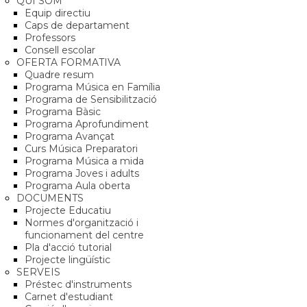
QUI SOM
Equip directiu
Caps de departament
Professors
Consell escolar
OFERTA FORMATIVA
Quadre resum
Programa Música en Família
Programa de Sensibilització
Programa Bàsic
Programa Aprofundiment
Programa Avançat
Curs Música Preparatori
Programa Música a mida
Programa Joves i adults
Programa Aula oberta
DOCUMENTS
Projecte Educatiu
Normes d'organització i
funcionament del centre
Pla d'acció tutorial
Projecte lingüístic
SERVEIS
Préstec d'instruments
Carnet d'estudiant