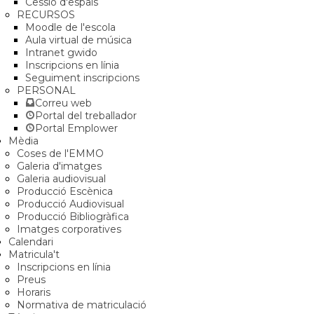
Cessió d'espais
RECURSOS
Moodle de l'escola
Aula virtual de música
Intranet gwido
Inscripcions en línia
Seguiment inscripcions
PERSONAL
Correu web
Portal del treballador
Portal Emplower
Mèdia
Coses de l'EMMO
Galeria d'imatges
Galeria audiovisual
Producció Escènica
Producció Audiovisual
Producció Bibliogràfica
Imatges corporatives
Calendari
Matricula't
Inscripcions en línia
Preus
Horaris
Normativa de matriculació