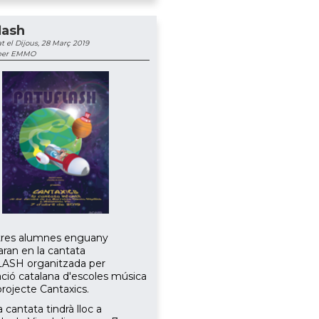
lash
t el Dijous, 28 Març 2019
 per EMMO
tres alumnes enguany
aran en la cantata
ASH organitzada per
iació catalana d'escoles música
projecte Cantaxics.
cantata tindrà lloc a