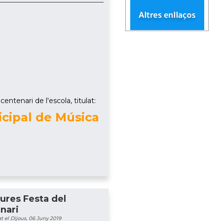
entenari de l'escola, titulat:
icipal de Música
tures Festa del
nari
t el Dijous, 06 Juny 2019