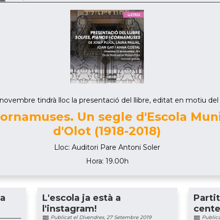
ovembre tindrà lloc la presentació del llibre, editat en motiu del c
 cornamuses. Un segle d'Escola Mun
d'Olot (1918-2018)
Lloc: Auditori Pare Antoni Soler
Hora: 19.00h
ia
L'escola ja està a
Parti
l'instagram!
cente
Publicat el Divendres, 27 Setembre 2019
Publica