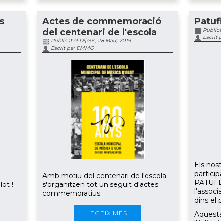
s
Actes de commemoració
Patuf
del centenari de l'escola
Publica
Escrit
Publicat el Dijous, 28 Març 2019
Escrit per EMMO
Els nos
particip
Amb motiu del centenari de l'escola
PATUFL
lot !
s'organitzen tot un seguit d'actes
l'assoc
commemoratius.
dins el 
LLEGEIX MÉS...
Aquesta 