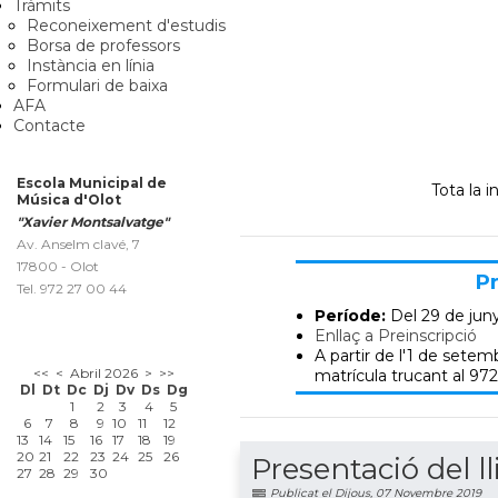
Tràmits
Reconeixement d'estudis
Borsa de professors
Instància en línia
Formulari de baixa
AFA
Contacte
Escola Municipal de
Tota la 
Música d'Olot
"Xavier Montsalvatge"
Av. Anselm clavé, 7
17800 - Olot
Pr
Tel. 972 27 00 44
Període:
Del 29 de jun
Enllaç a Preinscripció
A partir de l'1 de setemb
<<
<
Abril 2026
>
>>
matrícula trucant al 972
Dl
Dt
Dc
Dj
Dv
Ds
Dg
1
2
3
4
5
6
7
8
9
10
11
12
13
14
15
16
17
18
19
20
21
22
23
24
25
26
Presentació del ll
27
28
29
30
Publicat el Dijous, 07 Novembre 2019