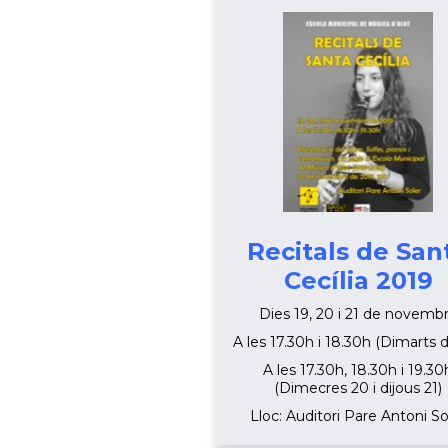
Recitals de San
Cecília 2019
Dies 19, 20 i 21 de novemb
A les 17.30h i 18.30h (Dimarts d
A les 17.30h, 18.30h i 19.30
(Dimecres 20 i dijous 21)
Lloc: Auditori Pare Antoni So