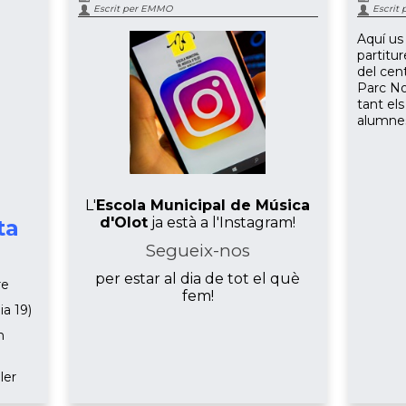
Escrit per EMMO
Escrit
Aquí us
partitu
del cent
Parc No
tant els
alumne
L'
Escola Municipal de Música
d'Olot
ja està a l'Instagram!
ta
Segueix-nos
per estar al dia de tot el què
re
fem!
ia 19)
h
ler