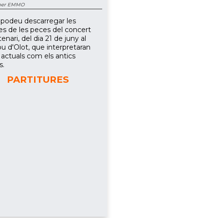
 per EMMO
 podeu descarregar les
res de les peces del concert
enari, del dia 21 de juny al
u d'Olot, que interpretaran
 actuals com els antics
s.
PARTITURES