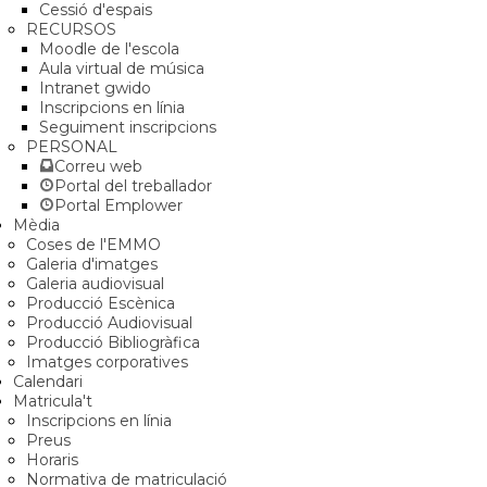
Cessió d'espais
RECURSOS
Moodle de l'escola
Aula virtual de música
Intranet gwido
Inscripcions en línia
Seguiment inscripcions
PERSONAL
Correu web
Portal del treballador
Portal Emplower
Mèdia
Coses de l'EMMO
Galeria d'imatges
Galeria audiovisual
Producció Escènica
Producció Audiovisual
Producció Bibliogràfica
Imatges corporatives
Calendari
Matricula't
Inscripcions en línia
Preus
Horaris
Normativa de matriculació