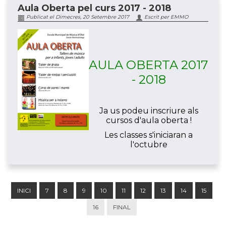
Aula Oberta pel curs 2017 - 2018
Publicat el Dimecres, 20 Setembre 2017
Escrit per EMMO
AULA OBERTA 2017
- 2018
Ja us podeu inscriure als
cursos d'aula oberta !
Les classes s'iniciaran a
l'octubre
INICI
7
8
9
10
11
12
13
14
15
16
FINAL