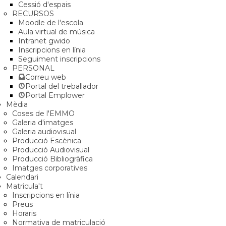
Cessió d'espais
RECURSOS
Moodle de l'escola
Aula virtual de música
Intranet gwido
Inscripcions en línia
Seguiment inscripcions
PERSONAL
Correu web
Portal del treballador
Portal Emplower
Mèdia
Coses de l'EMMO
Galeria d'imatges
Galeria audiovisual
Producció Escènica
Producció Audiovisual
Producció Bibliogràfica
Imatges corporatives
Calendari
Matricula't
Inscripcions en línia
Preus
Horaris
Normativa de matriculació