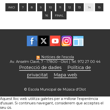
INICI
7
8
9
10
11
12
13
14
15
16
FINAL
Notícies de l'escola
Av. Anselm Clavé, 7 - 17800 - Olot | Tel. 972 27 00 44
Protecció de dades
Política de
privacitat
Mapa web
© Escola Municipal de Música d'Olot
Aquest lloc web utilitza galetes per a millorar l'experiència
d'usuari. Si continues navegant, considerem que acceptes el
seu ús.