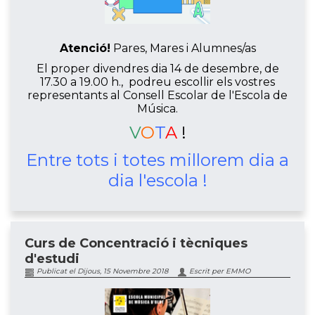
Atenció!
Pares, Mares i Alumnes/as
El proper divendres dia 14 de desembre, de
17.30 a 19.00 h., podreu escollir els vostres
representants al Consell Escolar de l'Escola de
Música.
V
O
T
A
!
Entre tots i totes millorem dia a
dia l'escola !
Curs de Concentració i tècniques
d'estudi
Publicat el Dijous, 15 Novembre 2018
Escrit per EMMO