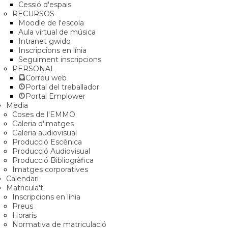
Cessió d'espais
RECURSOS
Moodle de l'escola
Aula virtual de música
Intranet gwido
Inscripcions en línia
Seguiment inscripcions
PERSONAL
Correu web
Portal del treballador
Portal Emplower
Mèdia
Coses de l'EMMO
Galeria d'imatges
Galeria audiovisual
Producció Escènica
Producció Audiovisual
Producció Bibliogràfica
Imatges corporatives
Calendari
Matricula't
Inscripcions en línia
Preus
Horaris
Normativa de matriculació