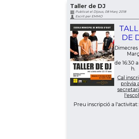
Taller de DJ
Publicat el Dijous, 08 Març 2018
Escrit per EMMO
TALL
DE 
Dimecres 
Mar
de 16:30 a
h.
Cal inscr
prèvia a
secretar
l'esco
Preu inscripció a l'activitat