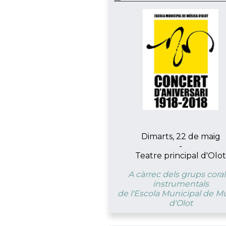
Dimarts, 22 de maig
-
Teatre principal d'Olo
A càrrec dels grups corals
instrumentals
de l'Escola Municipal de M
d'Olot