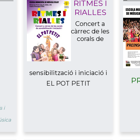
RITMES I
RIALLES
Concert a
càrrec de les
corals de
sensibilització i iniciació i
P
EL POT PETIT
t
 i
úsica