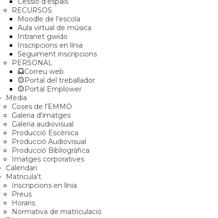
Cessió d'espais
RECURSOS
Moodle de l'escola
Aula virtual de música
Intranet gwido
Inscripcions en línia
Seguiment inscripcions
PERSONAL
Correu web
Portal del treballador
Portal Emplower
Mèdia
Coses de l'EMMO
Galeria d'imatges
Galeria audiovisual
Producció Escènica
Producció Audiovisual
Producció Bibliogràfica
Imatges corporatives
Calendari
Matricula't
Inscripcions en línia
Preus
Horaris
Normativa de matriculació