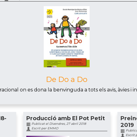
De Do a Do
cional on es dona la benvinguda a tots els avis, àvies i inf
18-
Producció amb El Pot Petit
Prein
Publicat el Divendres, 27 abril 2018
2019
Escrit per EMMO
Publicat
Escrit