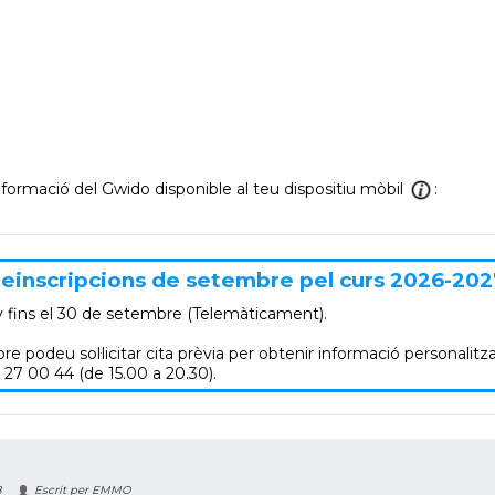
informació del Gwido disponible al teu dispositiu mòbil
:
einscripcions de setembre pel curs 2026-202
y
fins el 30 de setembre (Telemàticament).
re podeu sol·licitar cita prèvia per obtenir informació personalitza
 27 00 44 (de 15.00 a 20.30).
8
Escrit per EMMO