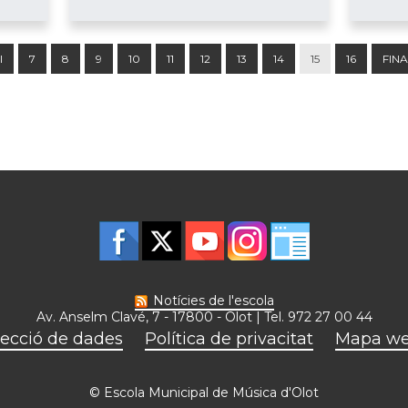
I
7
8
9
10
11
12
13
14
15
16
FIN
Notícies de l'escola
Av. Anselm Clavé, 7 - 17800 - Olot | Tel. 972 27 00 44
ecció de dades
Política de privacitat
Mapa w
© Escola Municipal de Música d'Olot