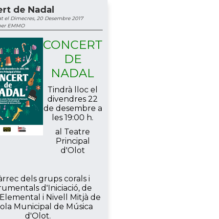
rt de Nadal
t el Dimecres, 20 Desembre 2017
 per EMMO
CONCERT
DE
NADAL
Tindrà lloc el
divendres 22
de desembre a
les 19:00 h.
al Teatre
Principal
d'Olot
àrrec dels grups corals i
rumentals d'Iniciació, de
 Elemental i Nivell Mitjà de
cola Municipal de Música
d'Olot.