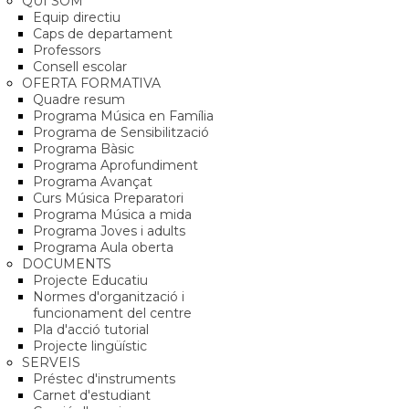
QUI SOM
Equip directiu
Caps de departament
Professors
Consell escolar
OFERTA FORMATIVA
Quadre resum
Programa Música en Família
Programa de Sensibilització
Programa Bàsic
Programa Aprofundiment
Programa Avançat
Curs Música Preparatori
Programa Música a mida
Programa Joves i adults
Programa Aula oberta
DOCUMENTS
Projecte Educatiu
Normes d'organització i
funcionament del centre
Pla d'acció tutorial
Projecte lingüístic
SERVEIS
Préstec d'instruments
Carnet d'estudiant