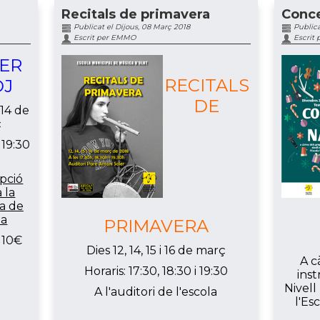
Recitals de primavera
Conce
Publicat el Dijous, 08 Març 2018
Publica
Escrit per EMMO
Escrit
ER
RECITALS
DJ
DE
14 de
ç
 19:30
ipció
 la
ia de
la
PRIMAVERA
: 10€
Dies 12, 14, 15 i 16 de març
A c
Horaris: 17:30, 18:30 i 19:30
inst
Nivell
A l'auditori de l'escola
l'Es