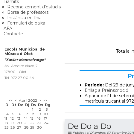
Tràmits
Reconeixement d'estudis
Borsa de professors
Instància en línia
Formulari de baixa
AFA
Contacte
Escola Municipal de
Tota la 
Música d'Olot
"Xavier Montsalvatge"
Av. Anselm clavé, 7
17800 - Olot
Pr
Tel. 972 27 00 44
Període:
Del 29 de jun
Enllaç a Preinscripció
A partir de l'1 de setemb
<<
<
Abril 2022
>
>>
matrícula trucant al 972
Dl
Dt
Dc
Dj
Dv
Ds
Dg
1
2
3
4
5
6
7
8
9
10
11
12
13
14
15
16
17
18
19
20
21
22
23
24
De Do a Do
25
26
27
28
29
30
Publicat el Divendres, 07 Setembre 201