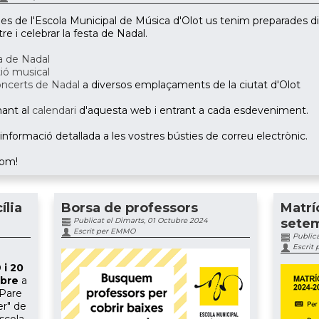
de l'Escola Municipal de Música d'Olot us tenim preparades div
e i celebrar la festa de Nadal.
a de Nadal
tió musical
ncerts de Nadal
a diversos emplaçaments de la ciutat d'Olot
ant al
calendari
d'aquesta web i entrant a cada esdeveniment.
nformació detallada a les vostres bústies de correu electrònic.
hom!
ília
Borsa de professors
Matrí
Publicat el Dimarts, 01 Octubre 2024
sete
Escrit per EMMO
Publica
Escrit
 i 20
bre
a
 "Pare
er" de