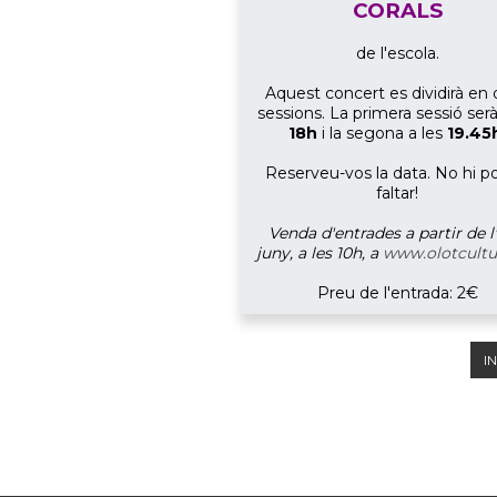
CORALS
de l'escola.
Aquest concert es dividirà en
sessions. La primera sessió serà
18h
i la segona a les
19.45
Reserveu-vos la data. No hi 
faltar!
Venda d'entrades a partir de l
juny, a les 10h, a
www.olotcultu
Preu de l'entrada: 2€
IN