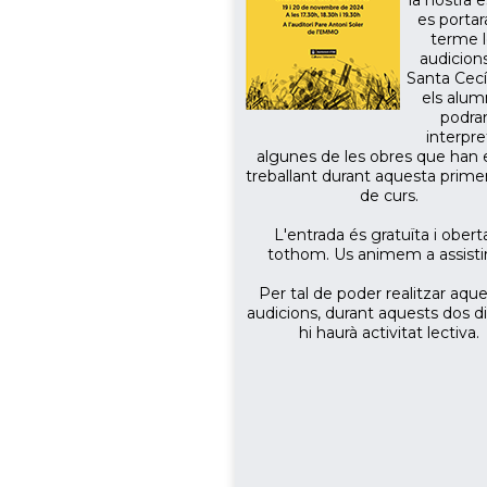
la nostra 
es portar
terme 
audicion
Santa Cecí
els alu
podra
interpre
algunes de les obres que han 
treballant durant aquesta prime
de curs.
L'entrada és gratuïta i obert
tothom. Us animem a assistir
Per tal de poder realitzar aqu
audicions, durant aquests dos d
hi haurà activitat lectiva.