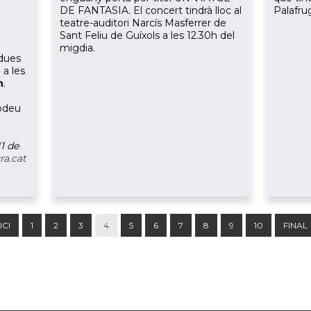
DE FANTASIA. El concert tindrà lloc al
Palafrug
teatre-auditori Narcís Masferrer de
Sant Feliu de Guíxols a les 12.30h del
migdia.
 dues
 a les
h
.
podeu
'1 de
ra.cat
ICI
1
2
3
4
5
6
7
8
9
10
FINAL