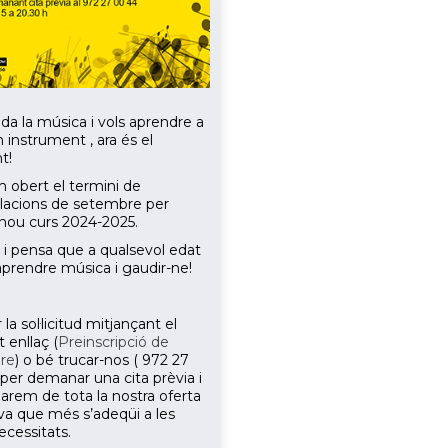
ada la música i vols aprendre a
 instrument , ara és el
t!
m obert el termini de
lacions de setembre per
nou curs 2024-2025.
 i pensa que a qualsevol edat
aprendre música i gaudir-ne!
 la sol·licitud mitjançant el
 enllaç (
Preinscripció de
re
) o bé trucar-nos ( 972 27
 per demanar una cita prèvia i
marem de tota la nostra oferta
va que més s’adeqüi a les
ecessitats.