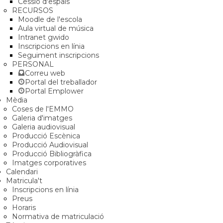
Cessió d'espais
RECURSOS
Moodle de l'escola
Aula virtual de música
Intranet gwido
Inscripcions en línia
Seguiment inscripcions
PERSONAL
Correu web
Portal del treballador
Portal Emplower
Mèdia
Coses de l'EMMO
Galeria d'imatges
Galeria audiovisual
Producció Escènica
Producció Audiovisual
Producció Bibliogràfica
Imatges corporatives
Calendari
Matricula't
Inscripcions en línia
Preus
Horaris
Normativa de matriculació