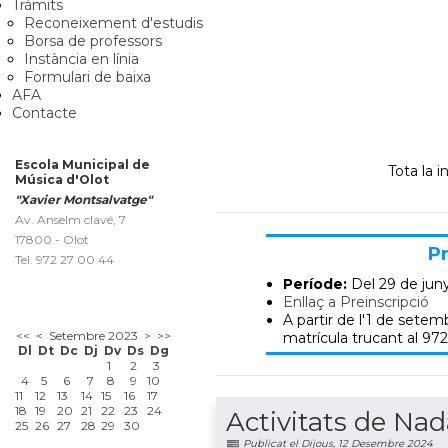
Tràmits
Reconeixement d'estudis
Borsa de professors
Instància en línia
Formulari de baixa
AFA
Contacte
Escola Municipal de
Tota la 
Música d'Olot
"Xavier Montsalvatge"
Av. Anselm clavé, 7
17800 - Olot
Pr
Tel. 972 27 00 44
Període:
Del 29 de jun
Enllaç a Preinscripció
A partir de l'1 de setemb
<<
<
Setembre 2023
>
>>
matrícula trucant al 972
Dl
Dt
Dc
Dj
Dv
Ds
Dg
1
2
3
4
5
6
7
8
9
10
11
12
13
14
15
16
17
18
19
20
21
22
23
24
Activitats de Nad
25
26
27
28
29
30
Publicat el Dijous, 12 Desembre 2024