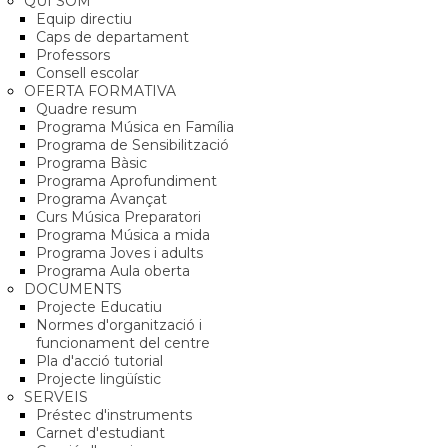
QUI SOM
Equip directiu
Caps de departament
Professors
Consell escolar
OFERTA FORMATIVA
Quadre resum
Programa Música en Família
Programa de Sensibilització
Programa Bàsic
Programa Aprofundiment
Programa Avançat
Curs Música Preparatori
Programa Música a mida
Programa Joves i adults
Programa Aula oberta
DOCUMENTS
Projecte Educatiu
Normes d'organització i
funcionament del centre
Pla d'acció tutorial
Projecte lingüístic
SERVEIS
Préstec d'instruments
Carnet d'estudiant