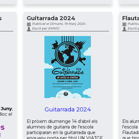
s
Guitarrada 2024
Flaut
Publicat el Dimarts, 19 Març 2024
Publica
Escrit per EMMO
Escrit
 Juny
,
Guitarrada 2024
lloc el
El pròxim diumenge 14 d'abril els
Els alu
PS
alumnes de guitarra de l'escola
l'escola
participaran en la guitarrada que
Flautad
I
enguany porta per títol UN VIATGE
que tin