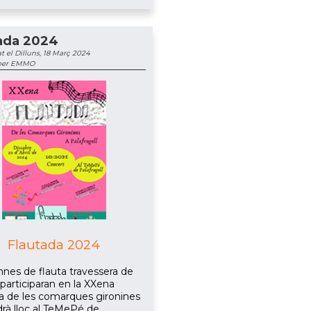
ada 2024
t el Dilluns, 18 Març 2024
 per EMMO
Flautada 2024
mnes de flauta travessera de
 participaran en la XXena
a de les comarques gironines
drà lloc al TeMePé de