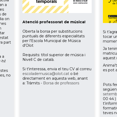
escola
an a
les
s de
lia on
Atenció professorat de música!
mnes
n
Oberta la borsa per substitucions
Si t’agr
tar
puntuals de diferents especialitats
tocar un
estat
per l'Escola Municipal de Música
momen
ra part
d'Olot
Ja teni
matricu
Requisits: títol superior de música i
a a
aquest 
Nivell C de català.
-hi!
Anima’t
Si t'interessa, envia el teu CV al correu
es pot 
estes
escolademusica@olot.cat
o bé
ies, no
directament en aquesta web, anant
a: Tràmits -
Borsa de professors
Pots fer
següent
setemb
00 44 )
t’infor
formati
teves n