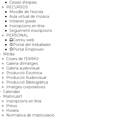
Cessió d'espais
RECURSOS
Moodle de l'escola
Aula virtual de música
Intranet gwido
Inscripcions en línia
Seguiment inscripcions
PERSONAL
Correu web
Portal del treballador
Portal Emplower
Mèdia
Coses de l'EMMO
Galeria d'imatges
Galeria audiovisual
Producció Escènica
Producció Audiovisual
Producció Bibliogràfica
Imatges corporatives
Calendari
Matricula't
Inscripcions en línia
Preus
Horaris
Normativa de matriculació