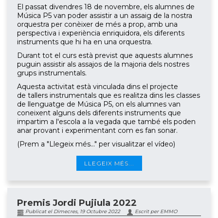
El passat divendres 18 de novembre, els alumnes de
Música P5 van poder assistir a un assaig de la nostra
orquestra per conèixer de més a prop, amb una
perspectiva i experiència enriquidora, els diferents
instruments que hi ha en una orquestra.
Durant tot el curs està previst que aquests alumnes
puguin assistir als assajos de la majoria dels nostres
grups instrumentals.
Aquesta activitat està vinculada dins el projecte
de tallers instrumentals que es realitza dins les classes
de llenguatge de Música P5, on els alumnes van
coneixent alguns dels diferents instruments que
impartim a l'escola a la vegada que també els poden
anar provant i experimentant com es fan sonar.
(Prem a "Llegeix més..." per visualitzar el vídeo)
LLEGEIX MÉS...
Premis Jordi Pujiula 2022
Publicat el Dimecres, 19 Octubre 2022
Escrit per EMMO