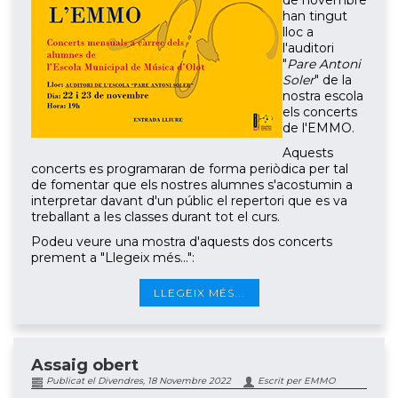
de novembre
han tingut
lloc a
l'auditori
"
Pare Antoni
Soler
" de la
nostra escola
els concerts
de l'EMMO.
Aquests
concerts es programaran de forma periòdica per tal
de fomentar que els nostres alumnes s'acostumin a
interpretar davant d'un públic el repertori que es va
treballant a les classes durant tot el curs.
Podeu veure una mostra d'aquests dos concerts
prement a "Llegeix més...":
LLEGEIX MÉS...
Assaig obert
Publicat el Divendres, 18 Novembre 2022
Escrit per EMMO