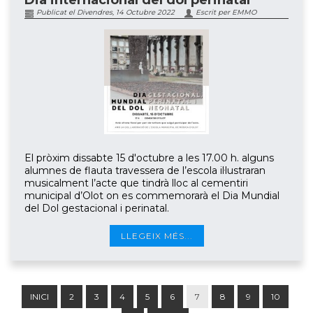
Dia internacional del dol perinatal
Publicat el Divendres, 14 Octubre 2022
Escrit per EMMO
El pròxim dissabte 15 d'octubre a les 17.00 h. alguns
alumnes de flauta travessera de l’escola il·lustraran
musicalment l’acte que tindrà lloc al cementiri
municipal d’Olot on es commemorarà el Dia Mundial
del Dol gestacional i perinatal.
LLEGEIX MÉS...
INICI
2
3
4
5
6
7
8
9
10