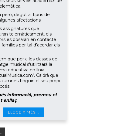
 els seus serveis acadèmics de
elemàtica.
à però, degut al tipus de
 algunes afectacions.
es assignatures que
tiran telemàticament, els
ors es posaran en contacte
famílies per tal d'acordar els
m que per a les classes de
ge musical s'utilitzarà la
rma educativa en línia
rtualMusica.com". Caldrà que
s alumnes tinguin el seu propi
ccés.
és informació, premeu el
t enllaç
LLEGEIX MÉS...
L