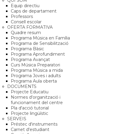
QUI SOM
Equip directiu
Caps de departament
Professors
Consell escolar
OFERTA FORMATIVA
Quadre resum
Programa Música en Família
Programa de Sensibilització
Programa Bàsic
Programa Aprofundiment
Programa Avançat
Curs Música Preparatori
Programa Música a mida
Programa Joves i adults
Programa Aula oberta
DOCUMENTS
Projecte Educatiu
Normes d'organització i
funcionament del centre
Pla d'acció tutorial
Projecte lingüístic
SERVEIS
Préstec d'instruments
Carnet d'estudiant