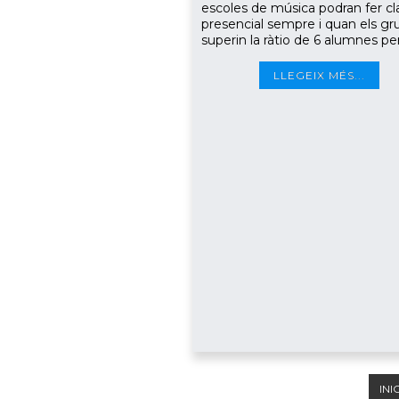
escoles de música podran fer cl
presencial sempre i quan els gr
superin la ràtio de 6 alumnes per
LLEGEIX MÉS...
INIC