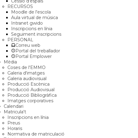
Cessió d'espais
RECURSOS
Moodle de l'escola
Aula virtual de música
Intranet gwido
Inscripcions en línia
Seguiment inscripcions
PERSONAL
Correu web
Portal del treballador
Portal Emplower
Mèdia
Coses de l'EMMO
Galeria d'imatges
Galeria audiovisual
Producció Escènica
Producció Audiovisual
Producció Bibliogràfica
Imatges corporatives
Calendari
Matricula't
Inscripcions en línia
Preus
Horaris
Normativa de matriculació