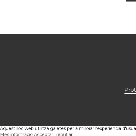
Prot
Aquest lloc web utilitza galetes per a millorar l'experiència d'u
Més informació
Acceptar
Rebutjar