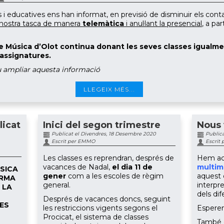
es i educatives ens han informat, en previsió de disminuir els cont
 nostra tasca de manera
telemàtica
i anul·lant la presencial
, a par
 de Música d’Olot continua donant les seves classes igualm
'assignatures.
 ampliar aquesta informació
LLEGEIX MÉS...
licat
Inici del segon trimestre
Nous 
Publicat el Divendres, 18 Desembre 2020
Publica
Escrit per EMMO
Escrit
Les classes es reprendran, després de
Hem act
vacances de Nadal,
el dia 11 de
multim
ÚSICA
gener
com a les escoles de règim
aquest 
ORMA
general.
interpr
 LA
dels di
Després de vacances doncs, seguint
ES
les restriccions vigents segons el
Esperem
Procicat, el sistema de classes
També e