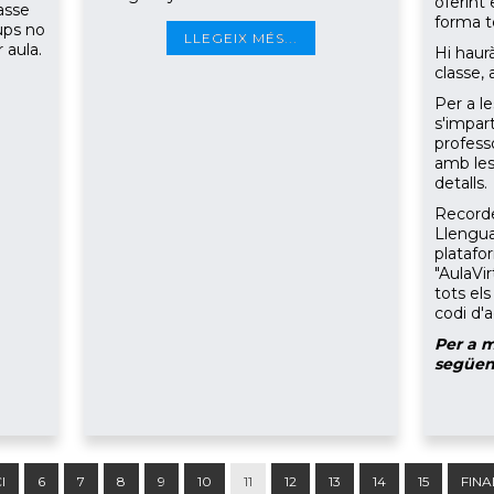
oferint
asse
forma t
ups no
LLEGEIX MÉS...
 aula.
Hi haur
classe,
Per a l
s'impar
profess
amb les 
detalls.
Recorde
Llenguat
platafo
"AulaVi
tots el
codi d'a
Per a m
següen
I
6
7
8
9
10
11
12
13
14
15
FINA