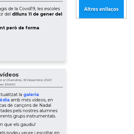
agis de la Covid19, les escoles
tir del
dilluns 11 de gener del
ent però de forma
vídeos
t el Divendres, 18 Desembre 2020
 per EMMO
ualitzat la
galeria
èdia
amb més vídeos, en
cas de cançons de Nadal
etades pels nostres alumnes
ferents grups instrumentals.
 que els gaudiu!
ls podeu veure i escoltar en