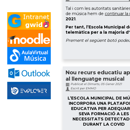
Tal i com les autoritats sanitàri
de música hem de
continuar la
2021
.
Per tant, l’Escola Municipal
telemàtica per a la majoria d
Prement el següent botó podeu
Nou recurs educatiu ap
al llenguatge musical
Publicat el Dimarts, 05 Gener 2021
Escrit per EMMO
L’ESCOLA MUNICIPAL DE M
INCORPORA UNA PLATAF
EDUCATIVA PER ADEQUAR
SEVA FORMACIÓ A LES
NECESSITATS DETECTAD
DURANT LA COVID