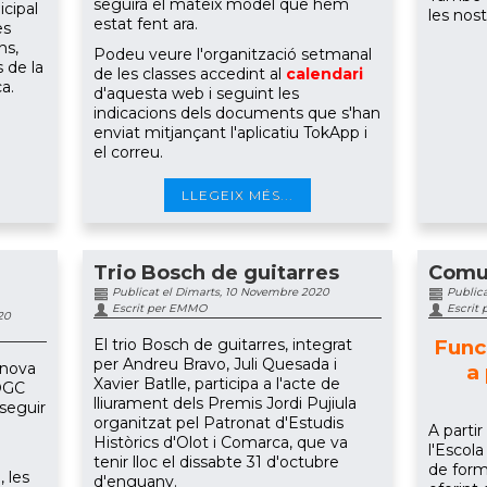
seguirà el mateix model que hem
icipal
les nost
estat fent ara.
es
ns,
Podeu veure l'organització setmanal
 de la
de les classes accedint al
calendari
a.
d'aquesta web i seguint les
indicacions dels documents que s'han
enviat mitjançant l'aplicatiu TokApp i
el correu.
LLEGEIX MÉS...
Trio Bosch de guitarres
Comu
Publicat el Dimarts, 10 Novembre 2020
Publica
Escrit per EMMO
Escrit
20
El trio Bosch de guitarres, integrat
Func
per Andreu Bravo, Juli Quesada i
 nova
a 
Xavier Batlle, participa a l'acte de
DOGC
lliurament dels Premis Jordi Pujiula
seguir
organitzat pel Patronat d'Estudis
A partir
Històrics d'Olot i Comarca, que va
l'Escol
tenir lloc el dissabte 31 d'octubre
de form
 les
d'enguany.