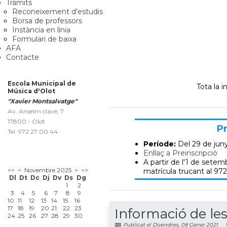
Tràmits
Reconeixement d'estudis
Borsa de professors
Instància en línia
Formulari de baixa
AFA
Contacte
Escola Municipal de
Tota la 
Música d'Olot
"Xavier Montsalvatge"
Av. Anselm clavé, 7
17800 - Olot
Pr
Tel. 972 27 00 44
Període:
Del 29 de jun
Enllaç a Preinscripció
A partir de l'1 de setemb
<<
<
Novembre 2025
>
>>
matrícula trucant al 972
Dl
Dt
Dc
Dj
Dv
Ds
Dg
1
2
3
4
5
6
7
8
9
10
11
12
13
14
15
16
17
18
19
20
21
22
23
Informació de les
24
25
26
27
28
29
30
Publicat el Divendres, 08 Gener 2021