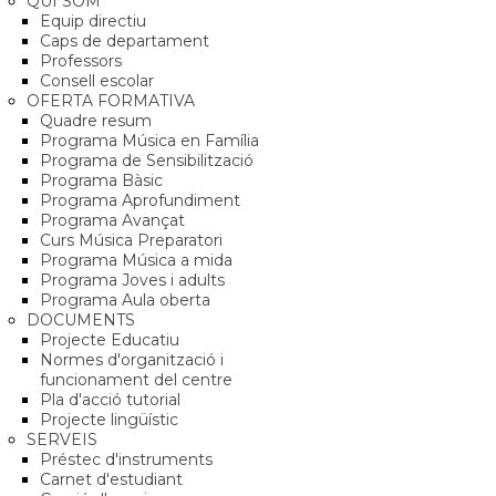
QUI SOM
Equip directiu
Caps de departament
Professors
Consell escolar
OFERTA FORMATIVA
Quadre resum
Programa Música en Família
Programa de Sensibilització
Programa Bàsic
Programa Aprofundiment
Programa Avançat
Curs Música Preparatori
Programa Música a mida
Programa Joves i adults
Programa Aula oberta
DOCUMENTS
Projecte Educatiu
Normes d'organització i
funcionament del centre
Pla d'acció tutorial
Projecte lingüístic
SERVEIS
Préstec d'instruments
Carnet d'estudiant