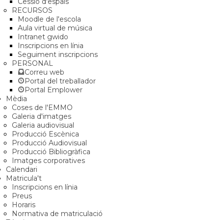
Cessió d'espais
RECURSOS
Moodle de l'escola
Aula virtual de música
Intranet gwido
Inscripcions en línia
Seguiment inscripcions
PERSONAL
Correu web
Portal del treballador
Portal Emplower
Mèdia
Coses de l'EMMO
Galeria d'imatges
Galeria audiovisual
Producció Escènica
Producció Audiovisual
Producció Bibliogràfica
Imatges corporatives
Calendari
Matricula't
Inscripcions en línia
Preus
Horaris
Normativa de matriculació