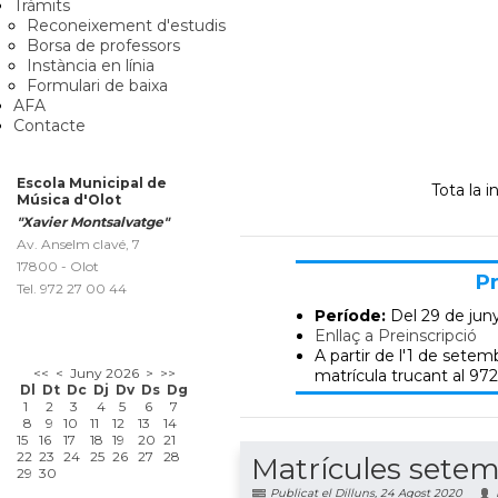
Tràmits
Reconeixement d'estudis
Borsa de professors
Instància en línia
Formulari de baixa
AFA
Contacte
Escola Municipal de
Tota la 
Música d'Olot
"Xavier Montsalvatge"
Av. Anselm clavé, 7
17800 - Olot
Pr
Tel. 972 27 00 44
Període:
Del 29 de jun
Enllaç a Preinscripció
A partir de l'1 de setemb
<<
<
Juny 2026
>
>>
matrícula trucant al 972
Dl
Dt
Dc
Dj
Dv
Ds
Dg
1
2
3
4
5
6
7
8
9
10
11
12
13
14
15
16
17
18
19
20
21
22
23
24
25
26
27
28
Matrícules sete
29
30
Publicat el Dilluns, 24 Agost 2020