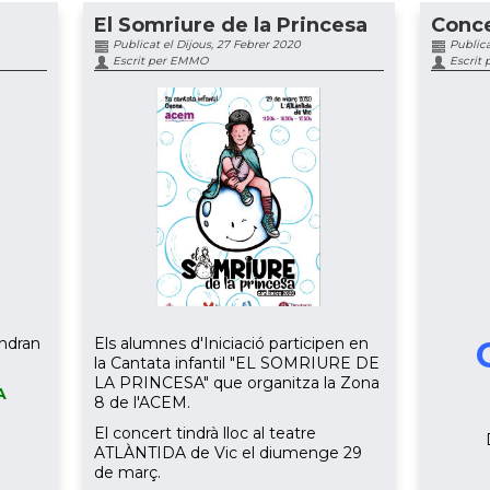
El Somriure de la Princesa
Conce
Publicat el Dijous, 27 Febrer 2020
Publica
Escrit per EMMO
Escrit
indran
Els alumnes d'Iniciació participen en
la Cantata infantil "EL SOMRIURE DE
LA PRINCESA" que organitza la Zona
A
8 de l'ACEM.
El concert tindrà lloc al teatre
ATLÀNTIDA de Vic el diumenge 29
de març.