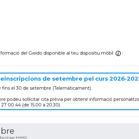
informació del Gwido disponible al teu dispositiu mòbil
:
einscripcions de setembre pel curs 2026-202
y
fins el 30 de setembre (Telemàticament).
re podeu sol·licitar cita prèvia per obtenir informació personalitza
 27 00 44 (de 15.00 a 20.30).
mbre
Escrit per EMMO