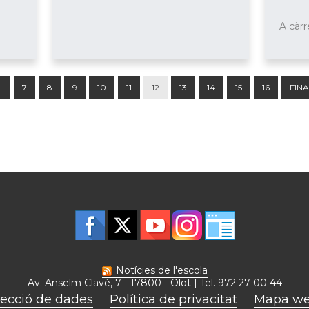
A càrr
I
7
8
9
10
11
12
13
14
15
16
FIN
Notícies de l'escola
Av. Anselm Clavé, 7 - 17800 - Olot | Tel. 972 27 00 44
ecció de dades
Política de privacitat
Mapa w