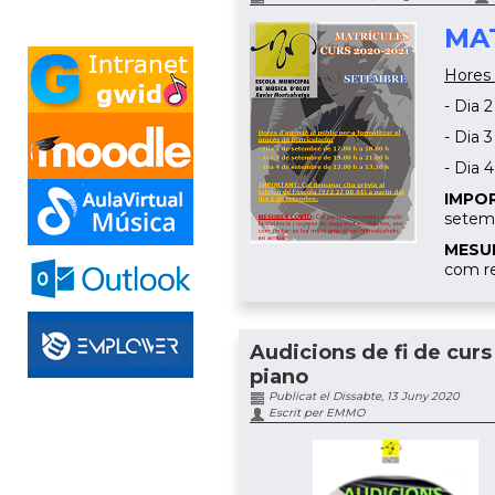
MA
Hores 
- Dia 
- Dia 
- Dia 
IMPO
setem
MESU
com re
Audicions de fi de curs
piano
Publicat el Dissabte, 13 Juny 2020
Escrit per EMMO