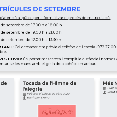
TRÍCULES DE SETEMBRE
d'atenció al públic per a formalitzar el procés de matriculació:
2 de setembre de 17.00 h a 18.00 h
3 de setembre de 19.00 h a 21.00 h
4 de setembre de 12.00 h a 13.30 h
RTANT:
Cal demanar cita prèvia al telèfon de l'escola (972 27 00 4
bre.
RES COVID:
Cal portar mascareta i complir la distància i normes 
ntar-se les mans amb el gel hidroalcohòlic en arribar.
 de
Tocada de l'Himne de
Més 
l'alegria
Publica
Escrit
Publicat el Dijous, 02 abril 2020
Escrit per EMMO