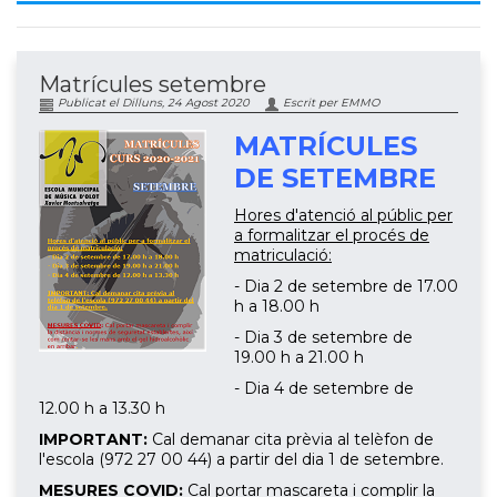
Matrícules setembre
Publicat el Dilluns, 24 Agost 2020
Escrit per EMMO
MATRÍCULES
DE SETEMBRE
Hores d'atenció al públic per
a formalitzar el procés de
matriculació:
- Dia 2 de setembre de 17.00
h a 18.00 h
- Dia 3 de setembre de
19.00 h a 21.00 h
- Dia 4 de setembre de
12.00 h a 13.30 h
IMPORTANT:
Cal demanar cita prèvia al telèfon de
l'escola (972 27 00 44) a partir del dia 1 de setembre.
MESURES COVID:
Cal portar mascareta i complir la