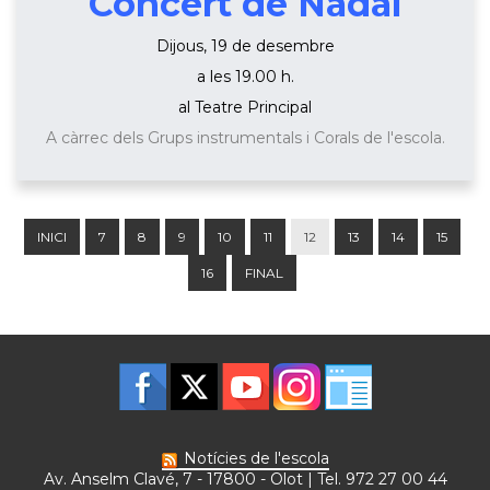
Concert de Nadal
Dijous, 19 de desembre
a les 19.00 h.
al Teatre Principal
A càrrec dels Grups instrumentals i Corals de l'escola.
INICI
7
8
9
10
11
12
13
14
15
16
FINAL
Notícies de l'escola
Av. Anselm Clavé, 7 - 17800 - Olot | Tel. 972 27 00 44