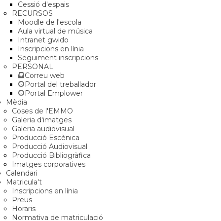
Cessió d'espais
RECURSOS
Moodle de l'escola
Aula virtual de música
Intranet gwido
Inscripcions en línia
Seguiment inscripcions
PERSONAL
Correu web
Portal del treballador
Portal Emplower
Mèdia
Coses de l'EMMO
Galeria d'imatges
Galeria audiovisual
Producció Escènica
Producció Audiovisual
Producció Bibliogràfica
Imatges corporatives
Calendari
Matricula't
Inscripcions en línia
Preus
Horaris
Normativa de matriculació