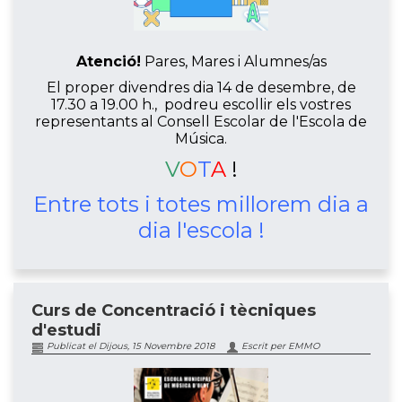
Atenció!
Pares, Mares i Alumnes/as
El proper divendres dia 14 de desembre, de
17.30 a 19.00 h., podreu escollir els vostres
representants al Consell Escolar de l'Escola de
Música.
V
O
T
A
!
Entre tots i totes millorem dia a
dia l'escola !
Curs de Concentració i tècniques
d'estudi
Publicat el Dijous, 15 Novembre 2018
Escrit per EMMO