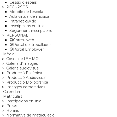
Cessió d'espais
RECURSOS
Moodle de l'escola
Aula virtual de música
Intranet gwido
Inscripcions en línia
Seguiment inscripcions
PERSONAL
Correu web
Portal del treballador
Portal Emplower
Mèdia
Coses de l'EMMO
Galeria d'imatges
Galeria audiovisual
Producció Escènica
Producció Audiovisual
Producció Bibliogràfica
Imatges corporatives
Calendari
Matricula't
Inscripcions en línia
Preus
Horaris
Normativa de matriculació