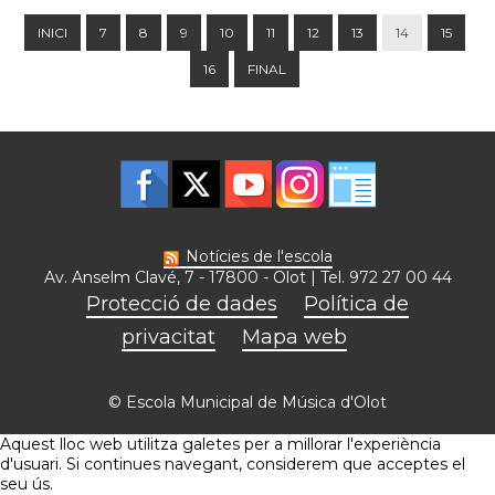
INICI
7
8
9
10
11
12
13
14
15
16
FINAL
Notícies de l'escola
Av. Anselm Clavé, 7 - 17800 - Olot | Tel. 972 27 00 44
Protecció de dades
Política de
privacitat
Mapa web
© Escola Municipal de Música d'Olot
Aquest lloc web utilitza galetes per a millorar l'experiència
d'usuari. Si continues navegant, considerem que acceptes el
seu ús.