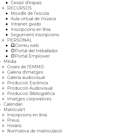
Cessió d'espais
RECURSOS
Moodle de l'escola
Aula virtual de música
Intranet gwido
Inscripcions en línia
Seguiment inscripcions
PERSONAL
Correu web
Portal del treballador
Portal Emplower
Mèdia
Coses de l'EMMO
Galeria d'imatges
Galeria audiovisual
Producció Escènica
Producció Audiovisual
Producció Bibliogràfica
Imatges corporatives
Calendari
Matricula't
Inscripcions en línia
Preus
Horaris
Normativa de matriculació