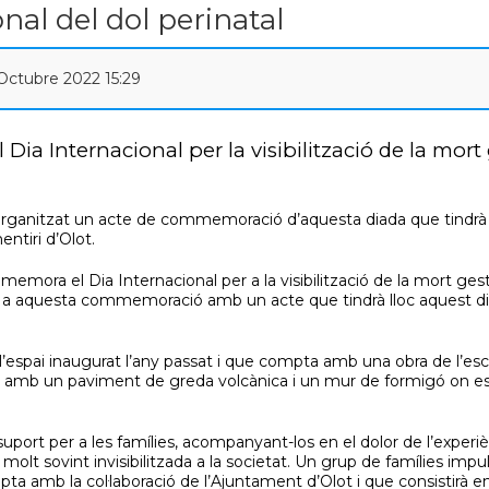
nal del dol perinatal
 Octubre 2022 15:29
a Internacional per la visibilització de la mort 
organitzat un acte de commemoració d’aquesta diada que tindrà l
entiri d’Olot.
mora el Dia Internacional per a la visibilització de la mort gesta
a aquesta commemoració amb un acte que tindrà lloc aquest diss
 l’espai inaugurat l’any passat i que compta amb una obra de l’es
a amb un paviment de greda volcànica i un mur de formigó on es 
i suport per a les famílies, acompanyant-los en el dolor de l’experi
t molt sovint invisibilitzada a la societat. Un grup de famílies imp
amb la col·laboració de l’Ajuntament d’Olot i que consistirà en