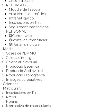
Cessió d'espais
RECURSOS
Moodle de l'escola
Aula virtual de música
Intranet gwido
Inscripcions en línia
Seguiment inscripcions
PERSONAL
Correu web
Portal del treballador
Portal Emplower
Mèdia
Coses de l'EMMO
Galeria d'imatges
Galeria audiovisual
Producció Escènica
Producció Audiovisual
Producció Bibliogràfica
Imatges corporatives
Calendari
Matricula't
Inscripcions en línia
Preus
Horaris
Normativa de matriculació