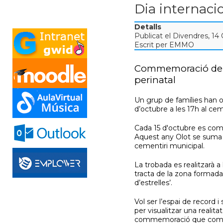
Dia internacio
Detalls
Publicat el Divendres, 14
Escrit per EMMO
Commemoració del Di
perinatal
Un grup de famílies han 
d’octubre a les 17h al cem
Cada 15 d'octubre es comme
Aquest any Olot se suma 
cementiri municipal.
La trobada es realitzarà a
tracta de la zona formad
d’estrelles’.
Vol ser l’espai de record 
per visualitzar una realita
commemoració que compta 