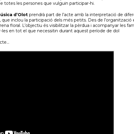
de totes les persones que vulguin participar-hi.
Música d’Olot
prendrà part de l’acte amb la interpretació de difer
que inclou la participació dels més petits. Des de l’organització 
ena floral. L’objectiu és visibilitzar la pèrdua i acompanyar les fa
-les en tot el que necessitin durant aquest període de dol
te...