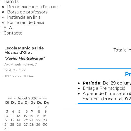
Tràmits
Reconeixement d'estudis
Borsa de professors
Instància en línia
Formulari de baixa
AFA
Contacte
Escola Municipal de
Tota la 
Música d'Olot
"Xavier Montsalvatge"
Av. Anselm clavé, 7
17800 - Olot
Pr
Tel. 972 27 00 44
Període:
Del 29 de jun
Enllaç a Preinscripció
A partir de l'1 de setemb
<<
<
Agost 2026
>
>>
matrícula trucant al 972
Dl
Dt
Dc
Dj
Dv
Ds
Dg
1
2
3
4
5
6
7
8
9
10
11
12
13
14
15
16
17
18
19
20
21
22
23
24
25
26
27
28
29
30
31