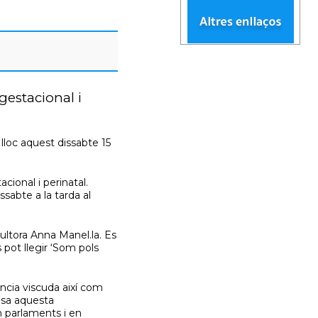
gestacional i
loc aquest dissabte 15
cional i perinatal.
abte a la tarda al
cultora Anna Manel.la. Es
pot llegir ‘Som pols
ència viscuda així com
ulsa aquesta
 parlaments i en