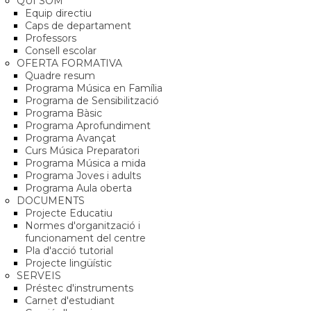
QUI SOM
Equip directiu
Caps de departament
Professors
Consell escolar
OFERTA FORMATIVA
Quadre resum
Programa Música en Família
Programa de Sensibilització
Programa Bàsic
Programa Aprofundiment
Programa Avançat
Curs Música Preparatori
Programa Música a mida
Programa Joves i adults
Programa Aula oberta
DOCUMENTS
Projecte Educatiu
Normes d'organització i
funcionament del centre
Pla d'acció tutorial
Projecte lingüístic
SERVEIS
Préstec d'instruments
Carnet d'estudiant