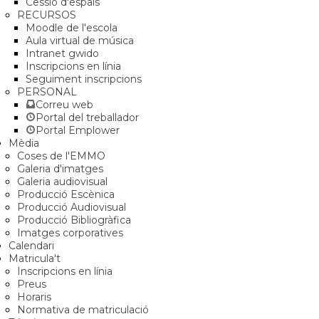
Cessió d'espais
RECURSOS
Moodle de l'escola
Aula virtual de música
Intranet gwido
Inscripcions en línia
Seguiment inscripcions
PERSONAL
Correu web
Portal del treballador
Portal Emplower
Mèdia
Coses de l'EMMO
Galeria d'imatges
Galeria audiovisual
Producció Escènica
Producció Audiovisual
Producció Bibliogràfica
Imatges corporatives
Calendari
Matricula't
Inscripcions en línia
Preus
Horaris
Normativa de matriculació