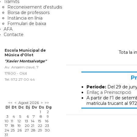
Tràmits
Reconeixement d'estudis
Borsa de professors
Instància en línia
Formulari de baixa
AFA
Contacte
Escola Municipal de
Tota la 
Música d'Olot
"Xavier Montsalvatge"
Av. Anselm clavé, 7
17800 - Olot
Pr
Tel. 972 27 00 44
Període:
Del 29 de jun
Enllaç a Preinscripció
A partir de l'1 de setemb
<<
<
Agost 2026
>
>>
matrícula trucant al 972
Dl
Dt
Dc
Dj
Dv
Ds
Dg
1
2
3
4
5
6
7
8
9
10
11
12
13
14
15
16
17
18
19
20
21
22
23
24
25
26
27
28
29
30
31