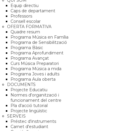
QUI SOM
Equip directiu
Caps de departament
Professors
Consell escolar
OFERTA FORMATIVA
Quadre resum
Programa Música en Família
Programa de Sensibilització
Programa Bàsic
Programa Aprofundiment
Programa Avançat
Curs Música Preparatori
Programa Música a mida
Programa Joves i adults
Programa Aula oberta
DOCUMENTS
Projecte Educatiu
Normes d'organització i
funcionament del centre
Pla d'acció tutorial
Projecte lingüístic
SERVEIS
Préstec d'instruments
Carnet d'estudiant