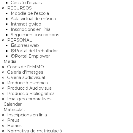
Cessió d'espais
RECURSOS
Moodle de l'escola
Aula virtual de música
Intranet gwido
Inscripcions en línia
Seguiment inscripcions
PERSONAL
Correu web
Portal del treballador
Portal Emplower
Mèdia
Coses de l'EMMO
Galeria d'imatges
Galeria audiovisual
Producció Escènica
Producció Audiovisual
Producció Bibliogràfica
Imatges corporatives
Calendari
Matricula't
Inscripcions en línia
Preus
Horaris
Normativa de matriculació