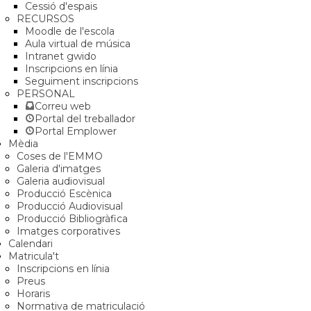
Cessió d'espais
RECURSOS
Moodle de l'escola
Aula virtual de música
Intranet gwido
Inscripcions en línia
Seguiment inscripcions
PERSONAL
Correu web
Portal del treballador
Portal Emplower
Mèdia
Coses de l'EMMO
Galeria d'imatges
Galeria audiovisual
Producció Escènica
Producció Audiovisual
Producció Bibliogràfica
Imatges corporatives
Calendari
Matricula't
Inscripcions en línia
Preus
Horaris
Normativa de matriculació