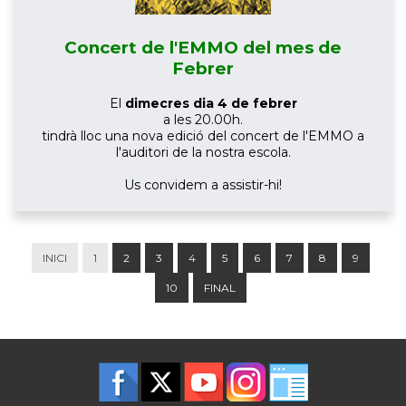
Concert de l'EMMO del mes de
Febrer
El
dimecres dia 4 de febrer
a les 20.00h.
tindrà lloc una nova edició del concert de l'EMMO a
l'auditori de la nostra escola.
Us convidem a assistir-hi!
INICI
1
2
3
4
5
6
7
8
9
10
FINAL