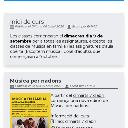
Inici de curs
Publicat el Dilluns, 06 Juliol 2026
Escrit per EMMO
Les classes començaran el
dimecres dia 9 de
setembre
per a totes les assignatures, excepte les
classes de Música en família i les assignatures d'aula
oberta (Escoltem música i Coral d'adults), que
començaran a l'octubre.
Música per nadons
Publicat el Dijous, 19 Març 2026
Escrit per EMMO
A partir del
dimarts 7 d'abril
comença una nova edició de
Música per nadons.
Informació del curs:
🗓 Inici: dimarts 7 d'abril