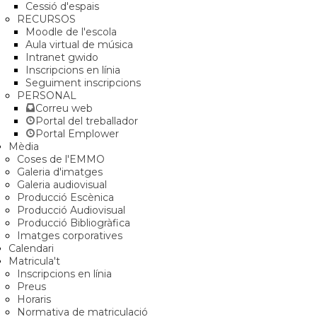
Cessió d'espais
RECURSOS
Moodle de l'escola
Aula virtual de música
Intranet gwido
Inscripcions en línia
Seguiment inscripcions
PERSONAL
Correu web
Portal del treballador
Portal Emplower
Mèdia
Coses de l'EMMO
Galeria d'imatges
Galeria audiovisual
Producció Escènica
Producció Audiovisual
Producció Bibliogràfica
Imatges corporatives
Calendari
Matricula't
Inscripcions en línia
Preus
Horaris
Normativa de matriculació