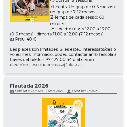
⏱ Durada: 8 sessions
👶 Edats: Un grup de 0-6 mesos i
un grup de 7-12 mesos.
⌛ Temps de cada sessió: 60
minuts
📍 Horari: dimarts 12.00 a 13.00
(0-6 mesos) i dimarts 11.00 a 12.00 (7-12 mesos)
💶 Preu: 40 €
Les places són limitades. Si es esteu interessats/des o
voleu més informació, podeu contactar amb l’escola a
través del telèfon 972 27 00 44 o el correu
electrònic:
escolademusica@olot.cat
Flautada 2026
Publicat el Dimarts, 17 Març 2026
Escrit per EMMO