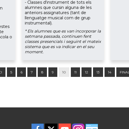
- Classes d'instrument de tots els
alumnes que cursin alguna de les
en
anteriors assignatures (tant de
llenguatge musical com de grup
instrumental).
estes
* Els alumnes que es van incorporar la
te
setmana passada, continuen fent
cola o
classes presencials i seguint el mateix
sistema que es va indicar en el seu
moment.
CI
5
6
7
8
9
10
11
12
13
14
FINA