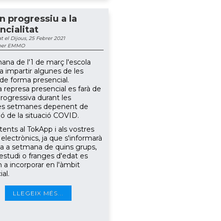
n progressiu a la
ncialitat
t el Dijous, 25 Febrer 2021
 per EMMO
ana de l'1 de març l'escola
a impartir algunes de les
 de forma presencial.
 represa presencial es farà de
rogressiva durant les
es setmanes depenent de
ió de la situació COVID.
tents al TokApp i als vostres
electrònics, ja que s'informarà
 a setmana de quins grups,
'estudi o franges d'edat es
 a incorporar en l'àmbit
al.
LLEGEIX MÉS...