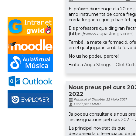
El pròxim diumenge dia 20 de juny
amb instruments de corda frega
corda fregada i que ja han fet,
Els professors que dirigiran l'a
(https://
www.aupastrings.com
)
També, la mateixa formació, ofer
en el qual jugaran amb la fusió d'
No us ho podeu perdre!
+info a
Aupa Strings – Olot Cult
Nous preus pel curs 20
2022
Publicat el Dissabte, 22 Maig 2021
Escrit per EMMO
Ja podeu consultar els nous pr
les assignatures pel curs 2021 - 
La principal novetat és que
desapareix la diferenciació de p