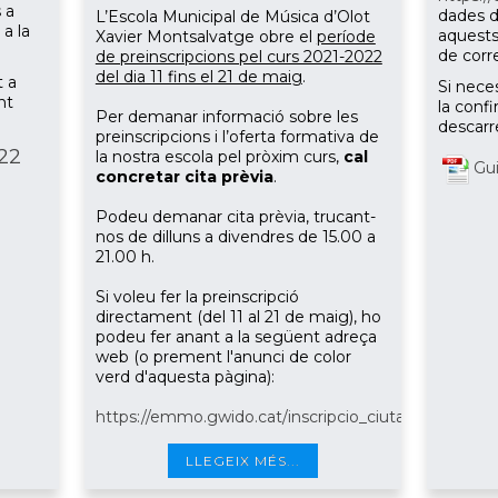
 a
dades d
L’Escola Municipal de Música d’Olot
a la
aquests 
Xavier Montsalvatge obre el
període
de corr
de preinscripcions pel curs 2021-2022
del dia 11 fins el 21 de maig
.
t a
Si neces
nt
la conf
Per demanar informació sobre les
descarr
preinscripcions i l’oferta formativa de
22
la nostra escola pel pròxim curs,
cal
Gui
concretar cita prèvia
.
Podeu demanar cita prèvia, trucant-
nos de dilluns a divendres de 15.00 a
21.00 h.
Si voleu fer la preinscripció
directament (del 11 al 21 de maig), ho
podeu fer anant a la següent adreça
web (o prement l'anunci de color
verd d'aquesta pàgina):
https://emmo.gwido.cat/inscripcio_ciutadana/public
LLEGEIX MÉS...