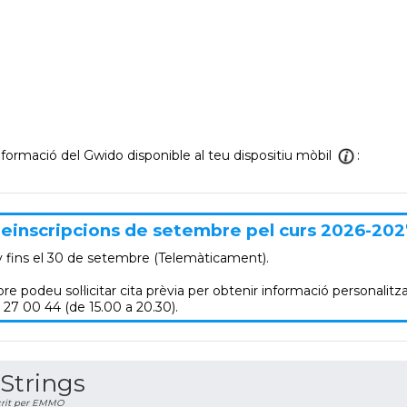
informació del Gwido disponible al teu dispositiu mòbil
:
einscripcions de setembre pel curs 2026-202
y
fins el 30 de setembre (Telemàticament).
re podeu sol·licitar cita prèvia per obtenir informació personalitza
 27 00 44 (de 15.00 a 20.30).
Strings
rit per EMMO