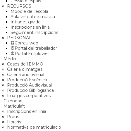
Cessió d'espais
RECURSOS
Moodle de l'escola
Aula virtual de música
Intranet gwido
Inscripcions en línia
Seguiment inscripcions
PERSONAL
Correu web
Portal del treballador
Portal Emplower
Mèdia
Coses de l'EMMO
Galeria d'imatges
Galeria audiovisual
Producció Escènica
Producció Audiovisual
Producció Bibliogràfica
Imatges corporatives
Calendari
Matricula't
Inscripcions en línia
Preus
Horaris
Normativa de matriculació