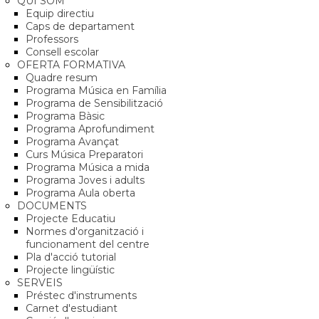
QUI SOM
Equip directiu
Caps de departament
Professors
Consell escolar
OFERTA FORMATIVA
Quadre resum
Programa Música en Família
Programa de Sensibilització
Programa Bàsic
Programa Aprofundiment
Programa Avançat
Curs Música Preparatori
Programa Música a mida
Programa Joves i adults
Programa Aula oberta
DOCUMENTS
Projecte Educatiu
Normes d'organització i
funcionament del centre
Pla d'acció tutorial
Projecte lingüístic
SERVEIS
Préstec d'instruments
Carnet d'estudiant