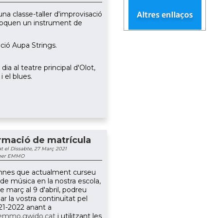
una classe-taller d'improvisació
toquen un instrument de
ació Aupa Strings.
a al teatre principal d'Olot,
i el blues.
rmació de matrícula
t el Dissabte, 27 Març 2021
 per EMMO
mnes que actualment curseu
 de música en la nostra escola,
e març al 9 d'abril, podreu
r la vostra continuïtat pel
21-2022 anant a
/emmo.gwido.cat
i utilitzant les