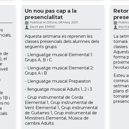
Un nou pas cap a la
Retor
presencialitat
prese
Publicat el Dilluns, 08 Març 2021
Publica
Escrit per EMMO
Escrit
es
cials,
Aquesta setmana es reprenen les
La setm
classes presencials dels alumnes dels
tornarà 
següents grups:
classes
Aquesta
le de
- Llenguatge musical Elemental 1:
forma p
, el
Grups A, B i C
pròxim
ge
l'evoluc
- Llenguatge musical Elemental 2:
ivell
Grups A i B
Esteu a
a
correus 
- Llenguatge musical Preparatori
setmana
- llenguatge musical Adults 1, 2 i 3
plans d
de
tornaran
- Grup instrumental de Corda
o 1B i
presenci
Elemental 1, Grup instrumental de
es no
Vent Elemental 1, Grup instrumental
a
de Guitarres 1, Grup instrumental de
ials
Ministrers Elemental, Música de
cambra Adults.