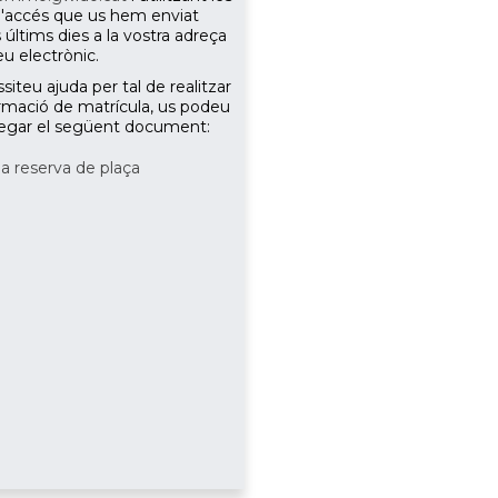
'accés que us hem enviat
últims dies a la vostra adreça
eu electrònic.
siteu ajuda per tal de realitzar
irmació de matrícula, us podeu
egar el següent document:
a reserva de plaça
/periodes_oberts