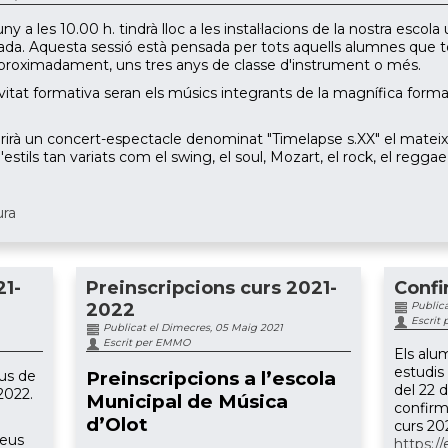
 a les 10.00 h. tindrà lloc a les instal·lacions de la nostra escola 
da. Aquesta sessió està pensada per tots aquells alumnes que 
 aproximadament, uns tres anys de classe d'instrument o més.
ctivitat formativa seran els músics integrants de la magnífica form
irà un concert-espectacle denominat "Timelapse s.XX" el mateix di
estils tan variats com el swing, el soul, Mozart, el rock, el reggae 
ura
21-
Preinscripcions curs 2021-
Confi
2022
Publica
Escrit
Publicat el Dimecres, 05 Maig 2021
Escrit per EMMO
Els alu
estudis
eus de
Preinscripcions a l’escola
del 22 d
2022.
Municipal de Música
confirma
d’Olot
curs 20
reus
https:/