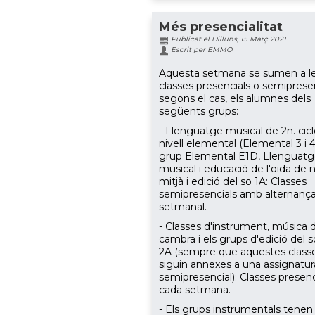
Més presencialitat
Publicat el Dilluns, 15 Març 2021
Escrit per EMMO
Aquesta setmana se sumen a l
classes presencials o semipresen
segons el cas, els alumnes dels
següents grups:
- Llenguatge musical de 2n. cic
nivell elemental (Elemental 3 i 4)
grup Elemental E1D, Llenguat
musical i educació de l'oïda de n
mitjà i edició del so 1A: Classes
semipresencials amb alternanç
setmanal.
- Classes d'instrument, música 
cambra i els grups d'edició del s
2A (sempre que aquestes class
siguin annexes a una assignatur
semipresencial): Classes presenc
cada setmana.
- Els grups instrumentals tenen