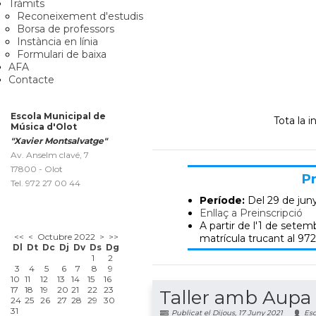
Tràmits
Reconeixement d'estudis
Borsa de professors
Instància en línia
Formulari de baixa
AFA
Contacte
Escola Municipal de
Tota la 
Música d'Olot
"Xavier Montsalvatge"
Av. Anselm clavé, 7
17800 - Olot
Pr
Tel. 972 27 00 44
Període:
Del 29 de jun
Enllaç a Preinscripció
A partir de l'1 de setemb
<<
<
Octubre 2022
>
>>
matrícula trucant al 972
Dl
Dt
Dc
Dj
Dv
Ds
Dg
1
2
3
4
5
6
7
8
9
10
11
12
13
14
15
16
17
18
19
20
21
22
23
Taller amb Aupa 
24
25
26
27
28
29
30
31
Publicat el Dijous, 17 Juny 2021
Esc