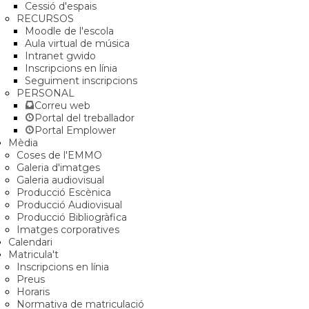
Cessió d'espais
RECURSOS
Moodle de l'escola
Aula virtual de música
Intranet gwido
Inscripcions en línia
Seguiment inscripcions
PERSONAL
Correu web
Portal del treballador
Portal Emplower
Mèdia
Coses de l'EMMO
Galeria d'imatges
Galeria audiovisual
Producció Escènica
Producció Audiovisual
Producció Bibliogràfica
Imatges corporatives
Calendari
Matricula't
Inscripcions en línia
Preus
Horaris
Normativa de matriculació