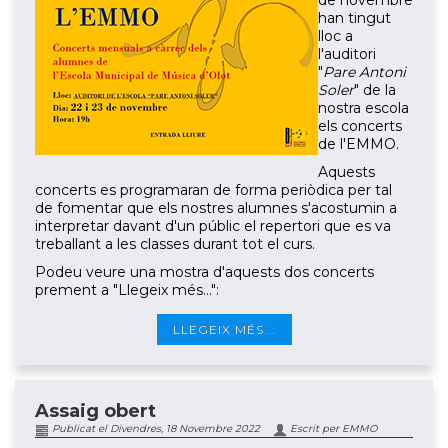
de novembre
han tingut
lloc a
l'auditori
"
Pare Antoni
Soler
" de la
nostra escola
els concerts
de l'EMMO.
Aquests
concerts es programaran de forma periòdica per tal
de fomentar que els nostres alumnes s'acostumin a
interpretar davant d'un públic el repertori que es va
treballant a les classes durant tot el curs.
Podeu veure una mostra d'aquests dos concerts
prement a "Llegeix més...":
LLEGEIX MÉS...
Assaig obert
Publicat el Divendres, 18 Novembre 2022
Escrit per EMMO