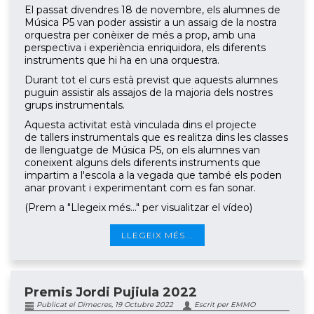
El passat divendres 18 de novembre, els alumnes de
Música P5 van poder assistir a un assaig de la nostra
orquestra per conèixer de més a prop, amb una
perspectiva i experiència enriquidora, els diferents
instruments que hi ha en una orquestra.
Durant tot el curs està previst que aquests alumnes
puguin assistir als assajos de la majoria dels nostres
grups instrumentals.
Aquesta activitat està vinculada dins el projecte
de tallers instrumentals que es realitza dins les classes
de llenguatge de Música P5, on els alumnes van
coneixent alguns dels diferents instruments que
impartim a l'escola a la vegada que també els poden
anar provant i experimentant com es fan sonar.
(Prem a "Llegeix més..." per visualitzar el vídeo)
LLEGEIX MÉS...
Premis Jordi Pujiula 2022
Publicat el Dimecres, 19 Octubre 2022
Escrit per EMMO