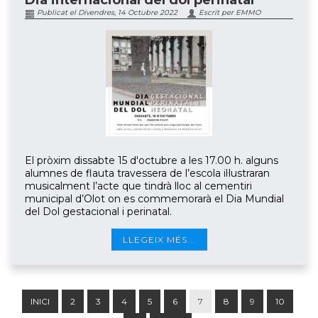
Dia internacional del dol perinatal
Publicat el Divendres, 14 Octubre 2022
Escrit per EMMO
El pròxim dissabte 15 d'octubre a les 17.00 h. alguns
alumnes de flauta travessera de l’escola il·lustraran
musicalment l’acte que tindrà lloc al cementiri
municipal d’Olot on es commemorarà el Dia Mundial
del Dol gestacional i perinatal.
LLEGEIX MÉS...
INICI
2
3
4
5
6
7
8
9
10