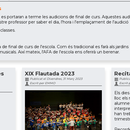
s
ny es portaran a terme les audicions de final de curs. Aquestes aud
 professor per saber el dia, l'hora i l'emplaçament de l'audició de
classes.
sta de final de curs de l'escola. Com és tradicional es farà als jard
usicals. Així mateix, l'AFA de l'escola ens oferirà un berenar.
es
XIX Flautada 2023
Recit
Publicat el Divendres, 31 Març 2023
Publica
Escrit per EMMO
Escrit
Els die
lloc els
alumnes
interpr
han
tre
trimest
Record