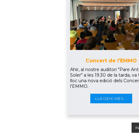
Concert de l'EMMO
Ahir, al nostre auditori "Pare An
Soler" a les 19.30 de la tarda, va 
lloc una nova edició dels Conce
l'EMMO.
LLEGEIX MÉS...
IN