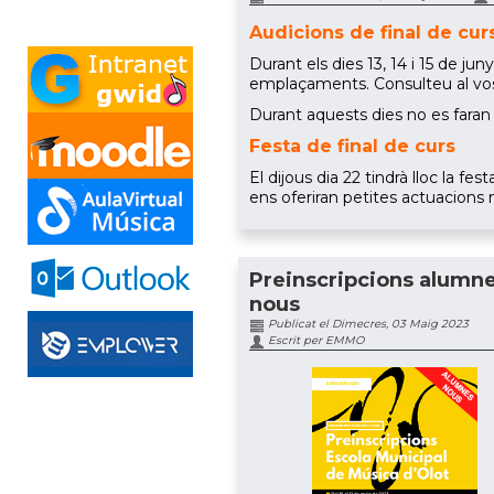
Audicions de final de cur
Durant els dies 13, 14 i 15 de ju
emplaçaments. Consulteu al vostre
Durant aquests dies no es faran 
Festa de final de curs
El dijous dia 22 tindrà lloc la fe
ens oferiran petites actuacions m
Preinscripcions alumn
nous
Publicat el Dimecres, 03 Maig 2023
Escrit per EMMO