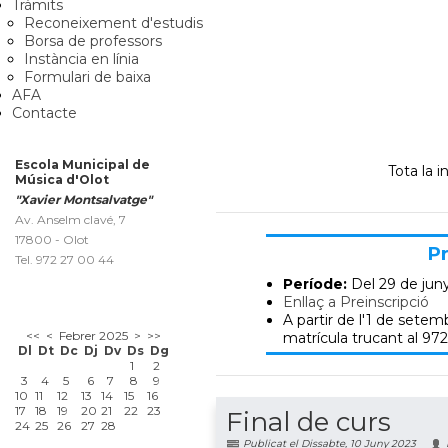
Tràmits
Reconeixement d'estudis
Borsa de professors
Instància en línia
Formulari de baixa
AFA
Contacte
Escola Municipal de
Tota la 
Música d'Olot
"Xavier Montsalvatge"
Av. Anselm clavé, 7
17800 - Olot
Pr
Tel. 972 27 00 44
Període:
Del 29 de jun
Enllaç a Preinscripció
A partir de l'1 de setemb
<<
<
Febrer 2025
>
>>
matrícula trucant al 972
Dl
Dt
Dc
Dj
Dv
Ds
Dg
1
2
3
4
5
6
7
8
9
10
11
12
13
14
15
16
17
18
19
20
21
22
23
Final de curs
24
25
26
27
28
Publicat el Dissabte, 10 Juny 2023