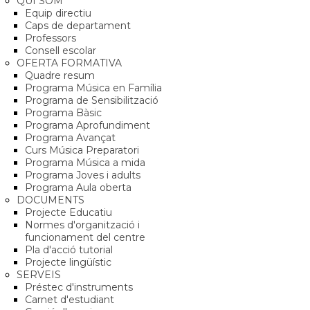
QUI SOM
Equip directiu
Caps de departament
Professors
Consell escolar
OFERTA FORMATIVA
Quadre resum
Programa Música en Família
Programa de Sensibilització
Programa Bàsic
Programa Aprofundiment
Programa Avançat
Curs Música Preparatori
Programa Música a mida
Programa Joves i adults
Programa Aula oberta
DOCUMENTS
Projecte Educatiu
Normes d'organització i
funcionament del centre
Pla d'acció tutorial
Projecte lingüístic
SERVEIS
Préstec d'instruments
Carnet d'estudiant