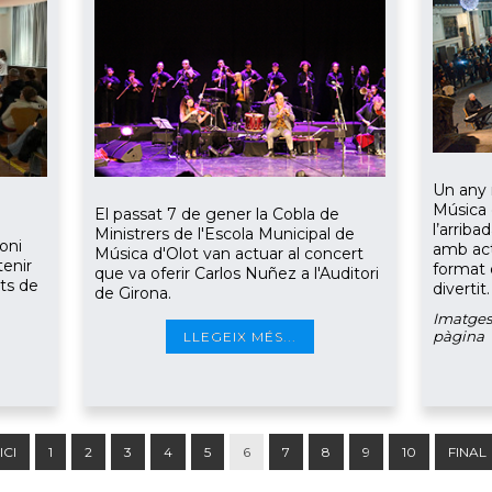
Un any 
Música 
El passat 7 de gener la Cobla de
l’arriba
Ministrers de l'Escola Municipal de
toni
amb actu
Música d'Olot van actuar al concert
tenir
format o
que va oferir Carlos Nuñez a l'Auditori
rts de
divertit
de Girona.
Imatges 
pàgina
LLEGEIX MÉS...
ICI
1
2
3
4
5
6
7
8
9
10
FINAL