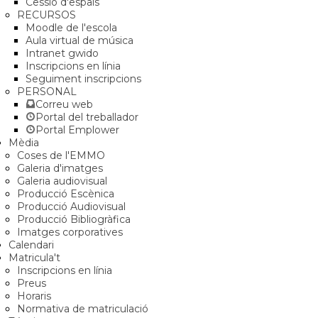
Cessió d'espais
RECURSOS
Moodle de l'escola
Aula virtual de música
Intranet gwido
Inscripcions en línia
Seguiment inscripcions
PERSONAL
Correu web
Portal del treballador
Portal Emplower
Mèdia
Coses de l'EMMO
Galeria d'imatges
Galeria audiovisual
Producció Escènica
Producció Audiovisual
Producció Bibliogràfica
Imatges corporatives
Calendari
Matricula't
Inscripcions en línia
Preus
Horaris
Normativa de matriculació