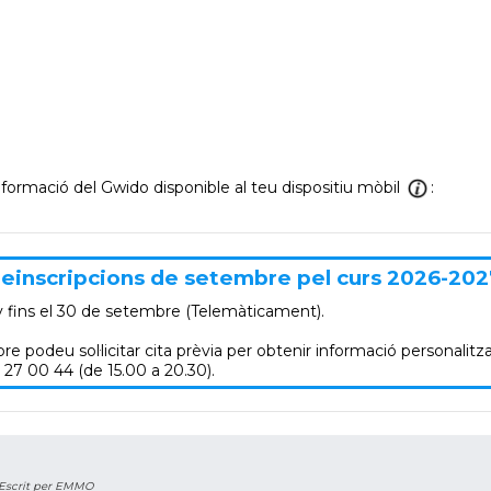
informació del Gwido disponible al teu dispositiu mòbil
:
einscripcions de setembre pel curs 2026-202
y
fins el 30 de setembre (Telemàticament).
re podeu sol·licitar cita prèvia per obtenir informació personalitza
 27 00 44 (de 15.00 a 20.30).
Escrit per EMMO