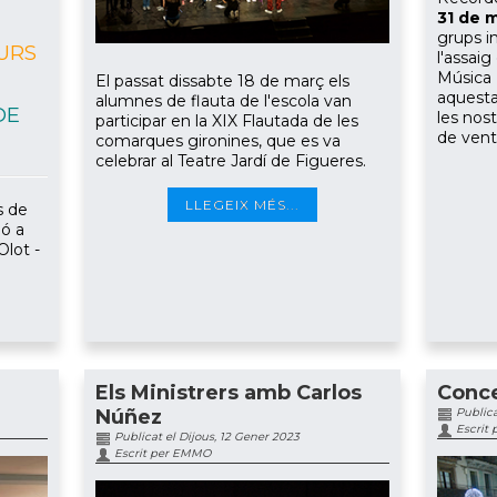
31 de 
grups in
URS
l'assaig
Música P
El passat dissabte 18 de març els
aquesta
alumnes de flauta de l'escola van
DE
les nos
participar en la XIX Flautada de les
de vent
comarques gironines, que es va
celebrar al Teatre Jardí de Figueres.
LLEGEIX MÉS...
s de
ió a
Olot -
Els Ministrers amb Carlos
Conce
Núñez
Publica
Escrit
Publicat el Dijous, 12 Gener 2023
Escrit per EMMO