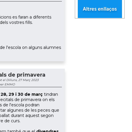
icions es faran a diferents
ls vostres fills.
ins de l'escola on alguns alumnes
als de primavera
t el Dilluns, 27 Març 2023
 per EMMO
s
28, 29 i 30 de març
tindran
 recitals de primavera on els
 de l'escola podran
etar algunes de les peces que
ballat
durant aquest segon
re de curs.
em també que el
divendres