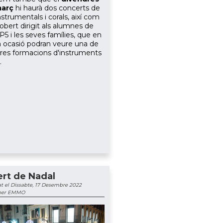
març
hi haurà
dos concerts de
strumentals i corals, així com
 obert
dirigit
als alumnes de
5 i les seves famílies, que en
 ocasió podran veure una de
tres formacions d'instruments
.
rt de Nadal
t el Dissabte, 17 Desembre 2022
 per EMMO