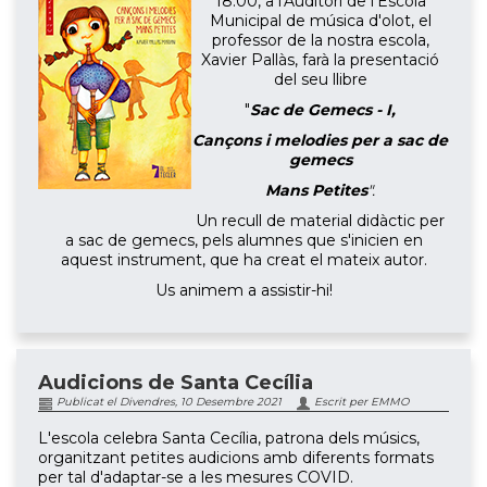
18.00, a l'Auditori de l'Escola
Municipal de música d'olot, el
professor de la nostra escola,
Xavier Pallàs, farà la presentació
del seu llibre
"
Sac de Gemecs - I,
Cançons i melodies per a sac de
gemecs
Mans Petites
".
Un recull de material didàctic per
a sac de gemecs, pels alumnes que s'inicien en
aquest instrument, que ha creat el mateix autor.
Us animem a assistir-hi!
Audicions de Santa Cecília
Publicat el Divendres, 10 Desembre 2021
Escrit per EMMO
L'escola celebra Santa Cecília, patrona dels músics,
organitzant petites audicions amb diferents formats
per tal d'adaptar-se a les mesures COVID.