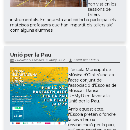
han vist en les
sessions de
tallers
instrumentals. En aquesta audició hi ha participat els
mateixos professors que han impartit els tallers així
com alguns alumnes.
Unió per la Pau
Publicat el Dimarts, 15 Març 2022
Escrit per EMMO
L'escola Municipal de
Música d'Olot s'uneix a
l'acte conjunt de
l'associació d'Escoles de
Música i Dansa
UEMyD
en favor a la
Unió per la Pau.
Amb aquest acte,
l'Escola pretén difondre
la seva ferma
reivindicació per la pau,