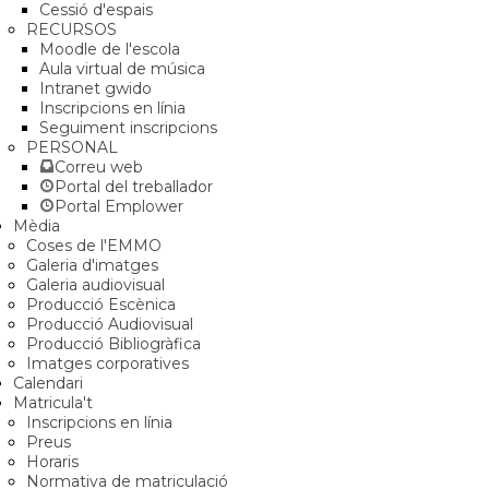
Cessió d'espais
RECURSOS
Moodle de l'escola
Aula virtual de música
Intranet gwido
Inscripcions en línia
Seguiment inscripcions
PERSONAL
Correu web
Portal del treballador
Portal Emplower
Mèdia
Coses de l'EMMO
Galeria d'imatges
Galeria audiovisual
Producció Escènica
Producció Audiovisual
Producció Bibliogràfica
Imatges corporatives
Calendari
Matricula't
Inscripcions en línia
Preus
Horaris
Normativa de matriculació