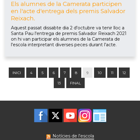
Els alumnes de la Camerata participen
en l'acte d'entrega dels premis Salvador
Reixach.
Aquest passat dissabte dia 2 d'octubre va tenir lloc a
Santa Pau l'entrega de premis Salvador Reixach 2021
on hi van participar els alumnes de la Camerata de
l'escola interpretant diverses peces durant l'acte.
INICI
4
5
6
7
8
9
10
11
12
13
FINAL
Notícies de l'escola