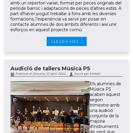
amb un repertori variat, format per peces originals del
període barroc i adaptacions de peces d’altres estils. A
part d’haver pogut treballar a fons amb les diverses
formacions, l’experiència va servir per posar en
contacte alumnes de dos àmbits diferents i així unir
esforços en aquest projecte comú.
LLEGEIX MÉS...
Audició de tallers Música P5
Publicat el Dimarts, 12 abril 2022
Escrit per EMMO
Els alumnes de
Música P5
acaben aquest
segon
trimestre amb
una audició
conjunta de la
majoria
d’instruments
de vent que