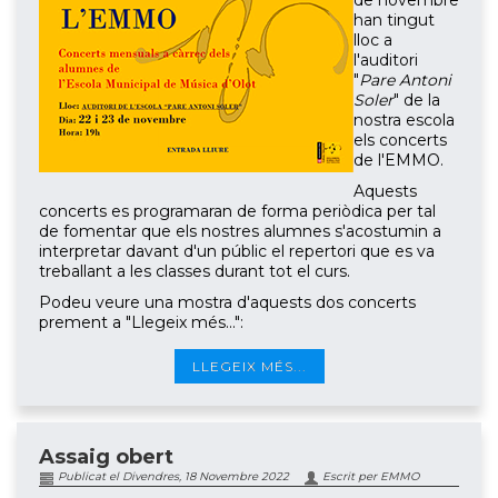
de novembre
han tingut
lloc a
l'auditori
"
Pare Antoni
Soler
" de la
nostra escola
els concerts
de l'EMMO.
Aquests
concerts es programaran de forma periòdica per tal
de fomentar que els nostres alumnes s'acostumin a
interpretar davant d'un públic el repertori que es va
treballant a les classes durant tot el curs.
Podeu veure una mostra d'aquests dos concerts
prement a "Llegeix més...":
LLEGEIX MÉS...
Assaig obert
Publicat el Divendres, 18 Novembre 2022
Escrit per EMMO