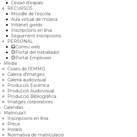
Cessió d'espais
RECURSOS
Moodle de l'escola
Aula virtual de música
Intranet gwido
Inscripcions en línia
Seguiment inscripcions
PERSONAL
Correu web
Portal del treballador
Portal Emplower
Mèdia
Coses de l'EMMO
Galeria d'imatges
Galeria audiovisual
Producció Escènica
Producció Audiovisual
Producció Bibliogràfica
Imatges corporatives
Calendari
Matricula't
Inscripcions en línia
Preus
Horaris
Normativa de matriculació