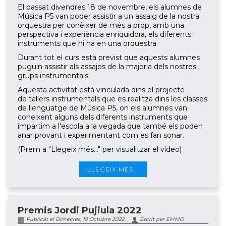
El passat divendres 18 de novembre, els alumnes de
Música P5 van poder assistir a un assaig de la nostra
orquestra per conèixer de més a prop, amb una
perspectiva i experiència enriquidora, els diferents
instruments que hi ha en una orquestra.
Durant tot el curs està previst que aquests alumnes
puguin assistir als assajos de la majoria dels nostres
grups instrumentals.
Aquesta activitat està vinculada dins el projecte
de tallers instrumentals que es realitza dins les classes
de llenguatge de Música P5, on els alumnes van
coneixent alguns dels diferents instruments que
impartim a l'escola a la vegada que també els poden
anar provant i experimentant com es fan sonar.
(Prem a "Llegeix més..." per visualitzar el vídeo)
LLEGEIX MÉS...
Premis Jordi Pujiula 2022
Publicat el Dimecres, 19 Octubre 2022
Escrit per EMMO