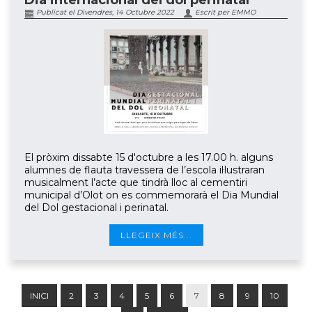
Dia internacional del dol perinatal
Publicat el Divendres, 14 Octubre 2022
Escrit per EMMO
El pròxim dissabte 15 d'octubre a les 17.00 h. alguns
alumnes de flauta travessera de l’escola il·lustraran
musicalment l’acte que tindrà lloc al cementiri
municipal d’Olot on es commemorarà el Dia Mundial
del Dol gestacional i perinatal.
LLEGEIX MÉS...
INICI
2
3
4
5
6
7
8
9
10