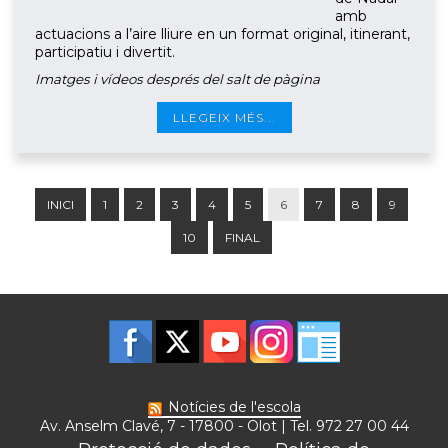
amb
actuacions a l’aire lliure en un format original, itinerant,
participatiu i divertit.
Imatges i vídeos després del salt de pàgina
LLEGEIX MÉS...
INICI
1
2
3
4
5
6
7
8
9
10
FINAL
Notícies de l'escola
Av. Anselm Clavé, 7 - 17800 - Olot | Tel. 972 27 00 44