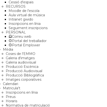
Cessió d'espais
RECURSOS
Moodle de l'escola
Aula virtual de música
Intranet gwido
Inscripcions en línia
Seguiment inscripcions
PERSONAL
Correu web
Portal del treballador
Portal Emplower
Mèdia
Coses de l'EMMO
Galeria d'imatges
Galeria audiovisual
Producció Escènica
Producció Audiovisual
Producció Bibliogràfica
Imatges corporatives
Calendari
Matricula't
Inscripcions en línia
Preus
Horaris
Normativa de matriculació