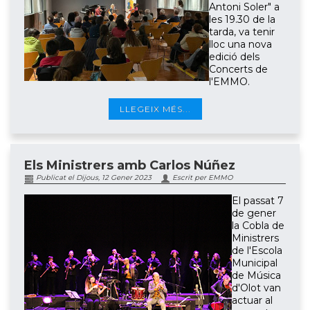
Antoni Soler" a
les 19.30 de la
tarda, va tenir
lloc una nova
edició dels
Concerts de
l'EMMO.
LLEGEIX MÉS...
Els Ministrers amb Carlos Núñez
Publicat el Dijous, 12 Gener 2023
Escrit per EMMO
El passat 7
de gener
la Cobla de
Ministrers
de l'Escola
Municipal
de Música
d'Olot van
actuar al