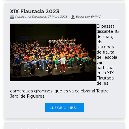
XIX Flautada 2023
Publicat el Divendres, 31 Març 2023
Escrit per EMMO
El passat
dissabte 18
de març
els
alumnes
de flauta
de l'escola
van
participar
en la XIX
Flautada
de les
comarques gironines, que es va celebrar al Teatre
Jardí de Figueres.
LLEGEIX MÉS...