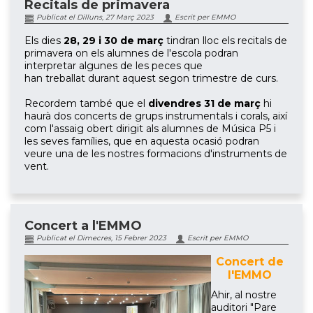
Recitals de primavera
Publicat el Dilluns, 27 Març 2023
Escrit per EMMO
Els dies
28, 29 i 30 de març
tindran lloc els recitals de
primavera on els alumnes de l'escola podran
interpretar algunes de les peces que
han
treballat
durant aquest segon trimestre de curs.
Recordem també que el
divendres 31 de març
hi
haurà
dos concerts de grups instrumentals i corals, així
com l'assaig obert
dirigit
als alumnes de Música P5 i
les seves famílies, que en aquesta ocasió podran
veure una de les nostres formacions d'instruments de
vent.
Concert a l'EMMO
Publicat el Dimecres, 15 Febrer 2023
Escrit per EMMO
Concert de
l'EMMO
Ahir, al nostre
auditori "Pare