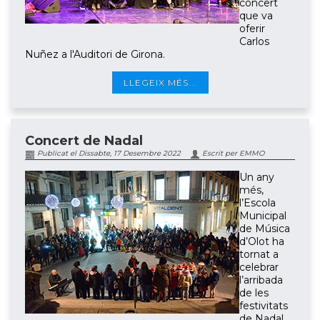
concert
que va
oferir
Carlos
Nuñez a l'Auditori de Girona.
LLEGEIX MÉS...
Concert de Nadal
Publicat el Dissabte, 17 Desembre 2022
Escrit per EMMO
Un any
més,
l’Escola
Municipal
de Música
d’Olot ha
tornat a
celebrar
l’arribada
de les
festivitats
de Nadal