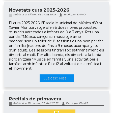
Novetats curs 2025-2026
Publicat el Dilluns, 05 Maig 2025
Escrit per EMMO
El curs 2025-2026, l’Escola Municipal de Música d’Olot
Xavier Montsalvatge oferirà dues noves propostes
musicals adreçades a infants de 0 a 3 anys. Per una
banda, “Música, cançons i massatge amb
nadons” serà un taller de 8 sessions d’una hora per fer
en família (nadons de fins a 9 mesos acompanyats
d’un adult). Les sessions tindran lloc setmanalment els
dimarts al matí. Per altra banda, els dimarts a la tarda
s’organitzarà “Música en família”, una activitat per a
famílies amb infants d’i1 i d’i2 al voltant de la música i
el moviment.
LLEGEIX MÉS...
Recitals de primavera
Publicat el Dimecres, 02 abril 2025
Escrit per EMMO