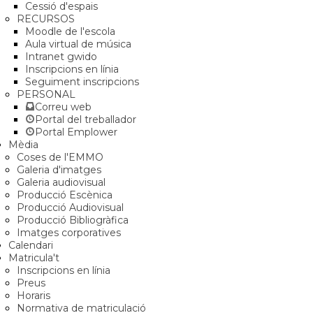
Cessió d'espais
RECURSOS
Moodle de l'escola
Aula virtual de música
Intranet gwido
Inscripcions en línia
Seguiment inscripcions
PERSONAL
Correu web
Portal del treballador
Portal Emplower
Mèdia
Coses de l'EMMO
Galeria d'imatges
Galeria audiovisual
Producció Escènica
Producció Audiovisual
Producció Bibliogràfica
Imatges corporatives
Calendari
Matricula't
Inscripcions en línia
Preus
Horaris
Normativa de matriculació