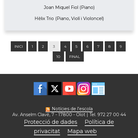
Joan Miquel Fiol (Piano)
Hèlix Trio (Piano, Violí i Violoncel)
INICI
1
2
3
4
5
6
7
8
9
10
FINAL
Notícies de l'escola
Av. Anselm Clavé, 7 - 17800 - Olot | Tel. 972 27 00 44
Protecció de dades
Política de
privacitat
Mapa web