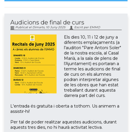
Audicions de final de curs
Publicat el Dimarts, 10 Juny 2025
Escrit per EMMO
Els dies 10, 11 i 12 de juny a
diferents emplaçaments (a
l'auditori "Pare Antoni Soler"
de la nostra escola, al Casal
Marià, a la sala de plens de
l'Ajuntament) es portaran a
terme les audicions de final
de curs on els alumnes
podran interpretar algunes
de les obres que han estat
treballant durant aquesta
darrera part del curs.
L'entrada és gratuïta i oberta a tothom. Us animem a
assistir-hi!
Per tal de poder realitzar aquestes audicions, durant
aquests tres dies, no hi haurà activitat lectiva.