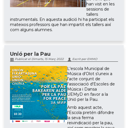
han vist en les
sessions de
tallers
instrumentals. En aquesta audició hi ha participat els
mateixos professors que han impartit els tallers així
com alguns alumnes.
Unió per la Pau
Publicat el Dimarts, 15 Març 2022
Escrit per EMMO
L'escola Municipal de
Música d'Olot s'uneix a
l'acte conjunt de
l'associació d'Escoles de
Música i Dansa
UEMyD
en favor a la
Unió per la Pau.
Amb aquest acte,
l'Escola pretén difondre
la seva ferma
reivindicació per la pau,