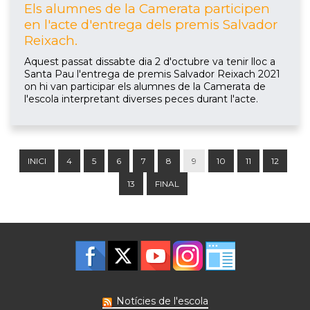
Els alumnes de la Camerata participen
en l'acte d'entrega dels premis Salvador
Reixach.
Aquest passat dissabte dia 2 d'octubre va tenir lloc a
Santa Pau l'entrega de premis Salvador Reixach 2021
on hi van participar els alumnes de la Camerata de
l'escola interpretant diverses peces durant l'acte.
INICI
4
5
6
7
8
9
10
11
12
13
FINAL
Notícies de l'escola