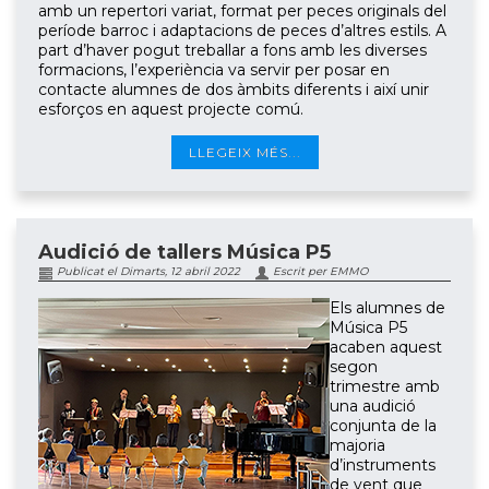
amb un repertori variat, format per peces originals del
període barroc i adaptacions de peces d’altres estils. A
part d’haver pogut treballar a fons amb les diverses
formacions, l’experiència va servir per posar en
contacte alumnes de dos àmbits diferents i així unir
esforços en aquest projecte comú.
LLEGEIX MÉS...
Audició de tallers Música P5
Publicat el Dimarts, 12 abril 2022
Escrit per EMMO
Els alumnes de
Música P5
acaben aquest
segon
trimestre amb
una audició
conjunta de la
majoria
d’instruments
de vent que