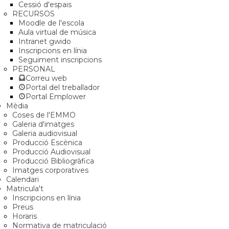
Cessió d'espais
RECURSOS
Moodle de l'escola
Aula virtual de música
Intranet gwido
Inscripcions en línia
Seguiment inscripcions
PERSONAL
Correu web
Portal del treballador
Portal Emplower
Mèdia
Coses de l'EMMO
Galeria d'imatges
Galeria audiovisual
Producció Escènica
Producció Audiovisual
Producció Bibliogràfica
Imatges corporatives
Calendari
Matricula't
Inscripcions en línia
Preus
Horaris
Normativa de matriculació