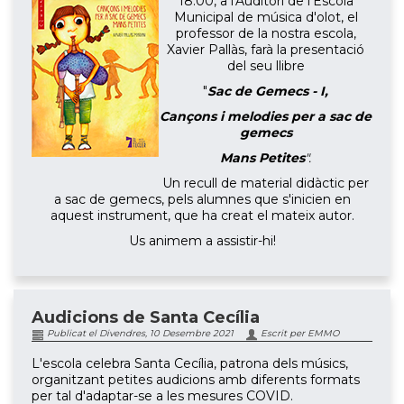
18.00, a l'Auditori de l'Escola
Municipal de música d'olot, el
professor de la nostra escola,
Xavier Pallàs, farà la presentació
del seu llibre
"
Sac de Gemecs - I,
Cançons i melodies per a sac de
gemecs
Mans Petites
".
Un recull de material didàctic per
a sac de gemecs, pels alumnes que s'inicien en
aquest instrument, que ha creat el mateix autor.
Us animem a assistir-hi!
Audicions de Santa Cecília
Publicat el Divendres, 10 Desembre 2021
Escrit per EMMO
L'escola celebra Santa Cecília, patrona dels músics,
organitzant petites audicions amb diferents formats
per tal d'adaptar-se a les mesures COVID.