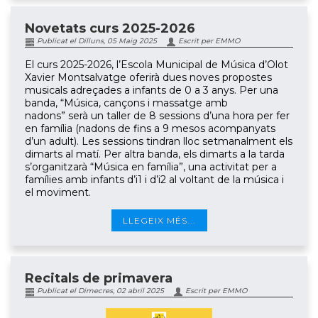
Novetats curs 2025-2026
Publicat el Dilluns, 05 Maig 2025
Escrit per EMMO
El curs 2025-2026, l’Escola Municipal de Música d’Olot
Xavier Montsalvatge oferirà dues noves propostes
musicals adreçades a infants de 0 a 3 anys. Per una
banda, “Música, cançons i massatge amb
nadons” serà un taller de 8 sessions d’una hora per fer
en família (nadons de fins a 9 mesos acompanyats
d’un adult). Les sessions tindran lloc setmanalment els
dimarts al matí. Per altra banda, els dimarts a la tarda
s’organitzarà “Música en família”, una activitat per a
famílies amb infants d’i1 i d’i2 al voltant de la música i
el moviment.
LLEGEIX MÉS...
Recitals de primavera
Publicat el Dimecres, 02 abril 2025
Escrit per EMMO