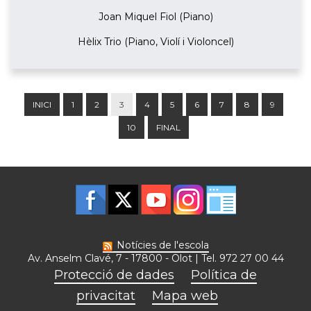
Joan Miquel Fiol (Piano)
Hèlix Trio (Piano, Violí i Violoncel)
INICI
1
2
3
4
5
6
7
8
9
10
FINAL
Notícies de l'escola
Av. Anselm Clavé, 7 - 17800 - Olot | Tel. 972 27 00 44
Protecció de dades
Política de
privacitat
Mapa web