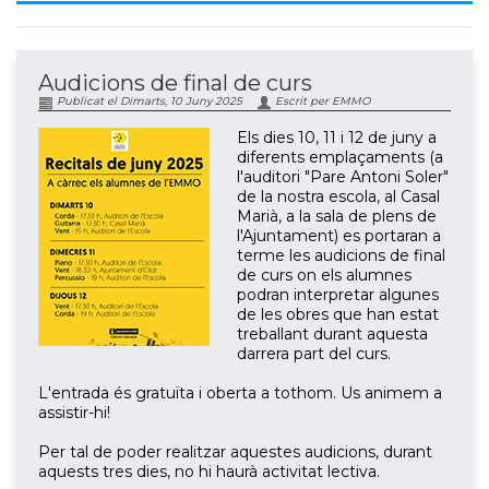
Audicions de final de curs
Publicat el Dimarts, 10 Juny 2025
Escrit per EMMO
Els dies 10, 11 i 12 de juny a
diferents emplaçaments (a
l'auditori "Pare Antoni Soler"
de la nostra escola, al Casal
Marià, a la sala de plens de
l'Ajuntament) es portaran a
terme les audicions de final
de curs on els alumnes
podran interpretar algunes
de les obres que han estat
treballant durant aquesta
darrera part del curs.
L'entrada és gratuïta i oberta a tothom. Us animem a
assistir-hi!
Per tal de poder realitzar aquestes audicions, durant
aquests tres dies, no hi haurà activitat lectiva.