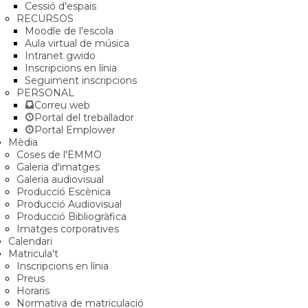
Cessió d'espais
RECURSOS
Moodle de l'escola
Aula virtual de música
Intranet gwido
Inscripcions en línia
Seguiment inscripcions
PERSONAL
Correu web
Portal del treballador
Portal Emplower
Mèdia
Coses de l'EMMO
Galeria d'imatges
Galeria audiovisual
Producció Escènica
Producció Audiovisual
Producció Bibliogràfica
Imatges corporatives
Calendari
Matricula't
Inscripcions en línia
Preus
Horaris
Normativa de matriculació