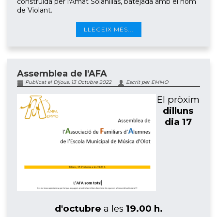
construïda per l'Amat Solanillas, batejada amb el nom
de Violant.
LLEGEIX MÉS...
Assemblea de l'AFA
Publicat el Dijous, 13 Octubre 2022
Escrit per EMMO
El pròxim
dilluns
dia 17
d'octubre
a les
19.00 h.