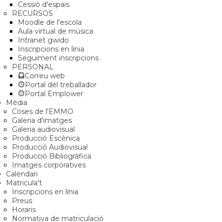
Cessió d'espais
RECURSOS
Moodle de l'escola
Aula virtual de música
Intranet gwido
Inscripcions en línia
Seguiment inscripcions
PERSONAL
Correu web
Portal del treballador
Portal Emplower
Mèdia
Coses de l'EMMO
Galeria d'imatges
Galeria audiovisual
Producció Escènica
Producció Audiovisual
Producció Bibliogràfica
Imatges corporatives
Calendari
Matricula't
Inscripcions en línia
Preus
Horaris
Normativa de matriculació