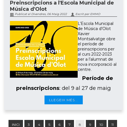
Preinscripcions a l'Escola Municipal de
Música d'Olot
Publicat el Divendres, 06 Maig 2022
Escrit per EMMO
L’Escola Municipal
de Música d’Olot
Xavier
Montsalvatge obre
el període de
preinscripcions per
al curs 2022-2023
per a l’alumnat de
nova incorporació al
centre.
Període de
preinscripcions
: del 9 al 27 de maig
LLEGEIX MÉS...
INICI
3
4
5
6
7
8
9
10
11