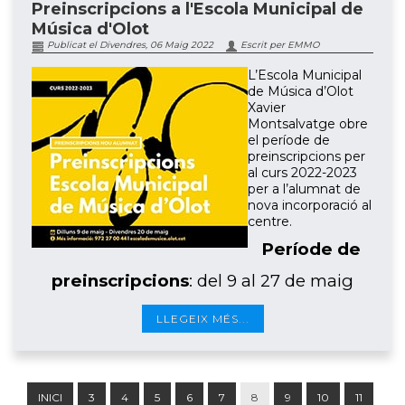
Preinscripcions a l'Escola Municipal de
Música d'Olot
Publicat el Divendres, 06 Maig 2022
Escrit per EMMO
L’Escola Municipal
de Música d’Olot
Xavier
Montsalvatge obre
el període de
preinscripcions per
al curs 2022-2023
per a l’alumnat de
nova incorporació al
centre.
Període de
preinscripcions
: del 9 al 27 de maig
LLEGEIX MÉS...
INICI
3
4
5
6
7
8
9
10
11