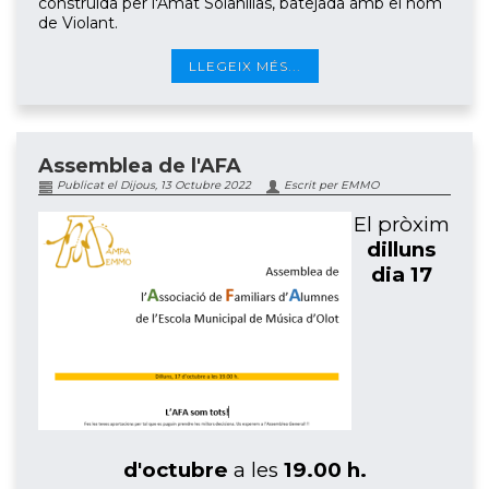
construïda per l'Amat Solanillas, batejada amb el nom
de Violant.
LLEGEIX MÉS...
Assemblea de l'AFA
Publicat el Dijous, 13 Octubre 2022
Escrit per EMMO
El pròxim
dilluns
dia 17
d'octubre
a les
19.00 h.