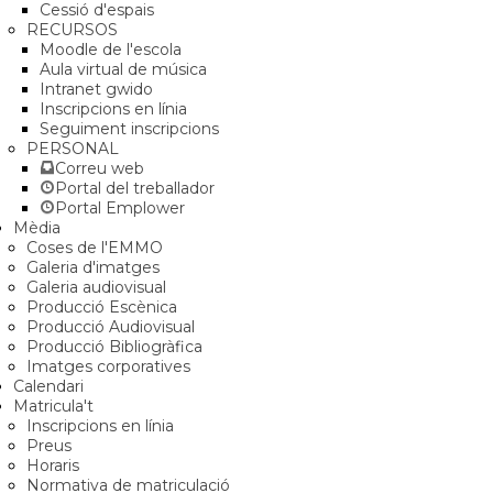
Cessió d'espais
RECURSOS
Moodle de l'escola
Aula virtual de música
Intranet gwido
Inscripcions en línia
Seguiment inscripcions
PERSONAL
Correu web
Portal del treballador
Portal Emplower
Mèdia
Coses de l'EMMO
Galeria d'imatges
Galeria audiovisual
Producció Escènica
Producció Audiovisual
Producció Bibliogràfica
Imatges corporatives
Calendari
Matricula't
Inscripcions en línia
Preus
Horaris
Normativa de matriculació