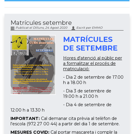
Matrícules setembre
Publicat el Dilluns, 24 Agost 2020
Escrit per EMMO
MATRÍCULES
DE SETEMBRE
Hores d'atenció al públic per
a formalitzar el procés de
matriculació:
- Dia 2 de setembre de 17.00
h a 18.00 h
- Dia 3 de setembre de
19.00 h a 21.00 h
- Dia 4 de setembre de
12.00 h a 13.30 h
IMPORTANT:
Cal demanar cita prèvia al telèfon de
l'escola (972 27 00 44) a partir del dia 1 de setembre.
MESURES COVID:
Cal portar mascareta i complir la