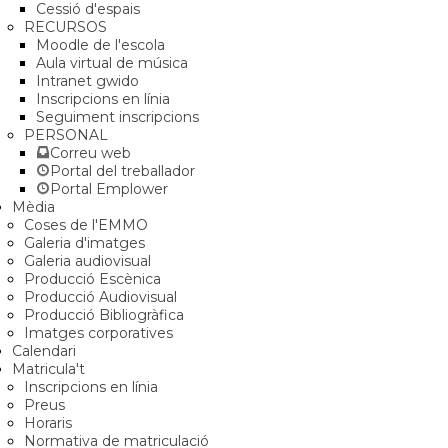
Cessió d'espais
RECURSOS
Moodle de l'escola
Aula virtual de música
Intranet gwido
Inscripcions en línia
Seguiment inscripcions
PERSONAL
Correu web
Portal del treballador
Portal Emplower
Mèdia
Coses de l'EMMO
Galeria d'imatges
Galeria audiovisual
Producció Escènica
Producció Audiovisual
Producció Bibliogràfica
Imatges corporatives
Calendari
Matricula't
Inscripcions en línia
Preus
Horaris
Normativa de matriculació