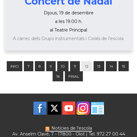
Concert de Nadal
Dijous, 19 de desembre
a les 19.00 h.
al Teatre Principal
A càrrec dels Grups instrumentals i Corals de l'escola.
INICI
7
8
9
10
11
12
13
14
15
16
FINAL
Notícies de l'escola
Av. Anselm Clavé, 7 - 17800 - Olot | Tel. 972 27 00 44