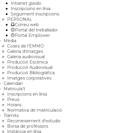
Intranet gwido
Inscripcions en línia
Seguiment inscripcions
PERSONAL
Correu web
Portal del treballador
Portal Emplower
Mèdia
Coses de l'EMMO
Galeria d'imatges
Galeria audiovisual
Producció Escènica
Producció Audiovisual
Producció Bibliogràfica
Imatges corporatives
Calendari
Matricula't
Inscripcions en línia
Preus
Horaris
Normativa de matriculació
Tràmits
Reconeixement d'estudis
Borsa de professors
Instància en línia