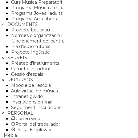
Curs Música Preparatori
Programa Música a mida
Programa Joves i adults
Programa Aula oberta
DOCUMENTS
Projecte Educatiu
Normes d'organització i
funcionament del centre
Pla d'acció tutorial
Projecte lingüístic
SERVEIS
Préstec d'instruments
Carnet d'estudiant
Cessió d'espais
RECURSOS
Moodle de l'escola
Aula virtual de música
Intranet gwido
Inscripcions en línia
Seguiment inscripcions
PERSONAL
Correu web
Portal del treballador
Portal Emplower
Mèdia