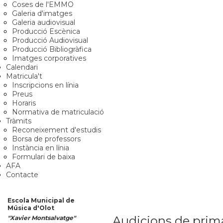
Coses de l'EMMO
Galeria d'imatges
Galeria audiovisual
Producció Escènica
Producció Audiovisual
Producció Bibliogràfica
Imatges corporatives
Calendari
Matricula't
Inscripcions en línia
Preus
Horaris
Normativa de matriculació
Tràmits
Reconeixement d'estudis
Borsa de professors
Instància en línia
Formulari de baixa
AFA
Contacte
Escola Municipal de
Música d'Olot
Audicions de prim
"Xavier Montsalvatge"