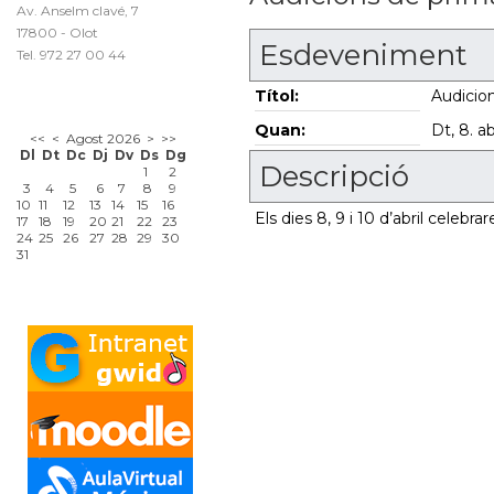
Av. Anselm clavé, 7
17800 - Olot
Esdeveniment
Tel. 972 27 00 44
Títol:
Audicio
Quan:
Dt, 8. ab
<<
<
Agost 2026
>
>>
Dl
Dt
Dc
Dj
Dv
Ds
Dg
Descripció
1
2
3
4
5
6
7
8
9
10
11
12
13
14
15
16
Els dies 8, 9 i 10 d’abril celeb
17
18
19
20
21
22
23
24
25
26
27
28
29
30
31