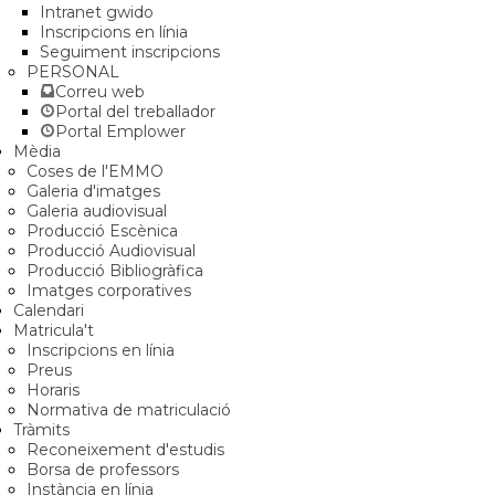
Intranet gwido
Inscripcions en línia
Seguiment inscripcions
PERSONAL
Correu web
Portal del treballador
Portal Emplower
Mèdia
Coses de l'EMMO
Galeria d'imatges
Galeria audiovisual
Producció Escènica
Producció Audiovisual
Producció Bibliogràfica
Imatges corporatives
Calendari
Matricula't
Inscripcions en línia
Preus
Horaris
Normativa de matriculació
Tràmits
Reconeixement d'estudis
Borsa de professors
Instància en línia