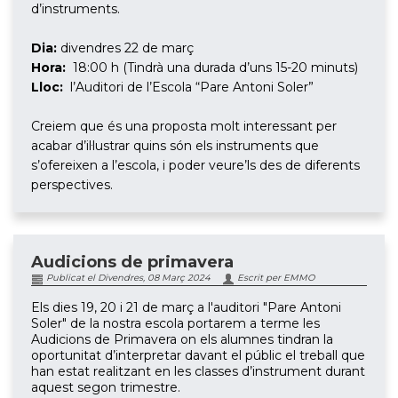
d’instruments.
Dia:
divendres 22 de març
Hora:
18:00 h (Tindrà una durada d’uns 15-20 minuts)
Lloc:
l’Auditori de l’Escola “Pare Antoni Soler”
Creiem que és una proposta molt interessant per
acabar d’il·lustrar quins són els instruments que
s’ofereixen a l’escola, i poder veure’ls des de diferents
perspectives.
Audicions de primavera
Publicat el Divendres, 08 Març 2024
Escrit per EMMO
Els dies 19, 20 i 21 de març a l'auditori "Pare Antoni
Soler" de la nostra escola portarem a terme les
Audicions de Primavera on els alumnes tindran la
oportunitat d’interpretar davant el públic el treball que
han estat realitzant en les classes d’instrument durant
aquest segon trimestre.