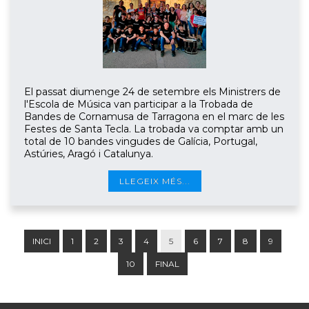
El passat diumenge 24 de setembre els Ministrers de
l'Escola de Música van participar a la Trobada de
Bandes de Cornamusa de Tarragona en el marc de les
Festes de Santa Tecla. La trobada va comptar amb un
total de 10 bandes vingudes de Galícia, Portugal,
Astúries, Aragó i Catalunya.
LLEGEIX MÉS...
INICI
1
2
3
4
5
6
7
8
9
10
FINAL