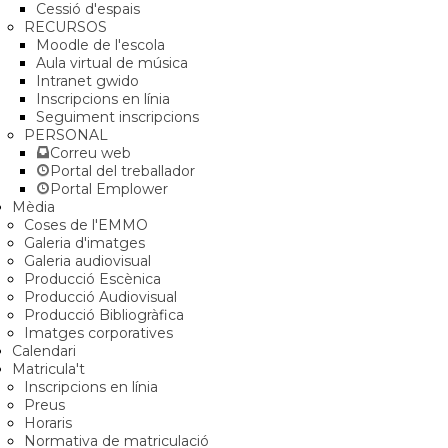
Cessió d'espais
RECURSOS
Moodle de l'escola
Aula virtual de música
Intranet gwido
Inscripcions en línia
Seguiment inscripcions
PERSONAL
Correu web
Portal del treballador
Portal Emplower
Mèdia
Coses de l'EMMO
Galeria d'imatges
Galeria audiovisual
Producció Escènica
Producció Audiovisual
Producció Bibliogràfica
Imatges corporatives
Calendari
Matricula't
Inscripcions en línia
Preus
Horaris
Normativa de matriculació