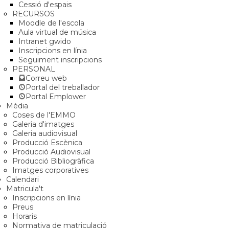
Cessió d'espais
RECURSOS
Moodle de l'escola
Aula virtual de música
Intranet gwido
Inscripcions en línia
Seguiment inscripcions
PERSONAL
Correu web
Portal del treballador
Portal Emplower
Mèdia
Coses de l'EMMO
Galeria d'imatges
Galeria audiovisual
Producció Escènica
Producció Audiovisual
Producció Bibliogràfica
Imatges corporatives
Calendari
Matricula't
Inscripcions en línia
Preus
Horaris
Normativa de matriculació