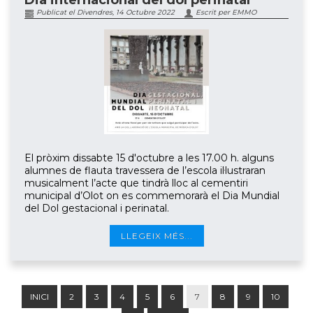
Dia internacional del dol perinatal
Publicat el Divendres, 14 Octubre 2022
Escrit per EMMO
El pròxim dissabte 15 d'octubre a les 17.00 h. alguns
alumnes de flauta travessera de l’escola il·lustraran
musicalment l’acte que tindrà lloc al cementiri
municipal d’Olot on es commemorarà el Dia Mundial
del Dol gestacional i perinatal.
LLEGEIX MÉS...
INICI
2
3
4
5
6
7
8
9
10