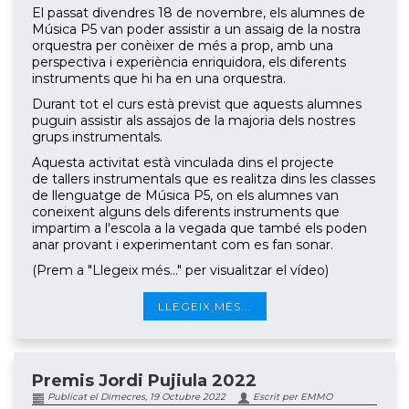
El passat divendres 18 de novembre, els alumnes de
Música P5 van poder assistir a un assaig de la nostra
orquestra per conèixer de més a prop, amb una
perspectiva i experiència enriquidora, els diferents
instruments que hi ha en una orquestra.
Durant tot el curs està previst que aquests alumnes
puguin assistir als assajos de la majoria dels nostres
grups instrumentals.
Aquesta activitat està vinculada dins el projecte
de tallers instrumentals que es realitza dins les classes
de llenguatge de Música P5, on els alumnes van
coneixent alguns dels diferents instruments que
impartim a l'escola a la vegada que també els poden
anar provant i experimentant com es fan sonar.
(Prem a "Llegeix més..." per visualitzar el vídeo)
LLEGEIX MÉS...
Premis Jordi Pujiula 2022
Publicat el Dimecres, 19 Octubre 2022
Escrit per EMMO