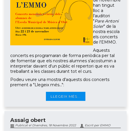
de novembre
han tingut
lloc a
l'auditori
"
Pare Antoni
Soler
" de la
nostra escola
els concerts
de l'EMMO.
Aquests
concerts es programaran de forma periòdica per tal
de fomentar que els nostres alumnes s'acostumin a
interpretar davant d'un públic el repertori que es va
treballant a les classes durant tot el curs.
Podeu veure una mostra d'aquests dos concerts
prement a "Llegeix més...":
LLEGEIX MÉS...
Assaig obert
Publicat el Divendres, 18 Novembre 2022
Escrit per EMMO