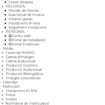
Cessió d'espais
RECURSOS
Moodle de l'escola
Aula virtual de música
Intranet gwido
Inscripcions en línia
Seguiment inscripcions
PERSONAL
Correu web
Portal del treballador
Portal Emplower
Mèdia
Coses de l'EMMO
Galeria d'imatges
Galeria audiovisual
Producció Escènica
Producció Audiovisual
Producció Bibliogràfica
Imatges corporatives
Calendari
Matricula't
Inscripcions en línia
Preus
Horaris
Normativa de matriculació