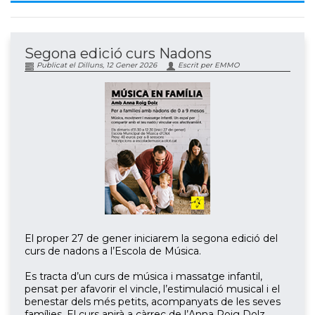
Segona edició curs Nadons
Publicat el Dilluns, 12 Gener 2026
Escrit per EMMO
El proper 27 de gener iniciarem la segona edició del
curs de nadons a l’Escola de Música.
Es tracta d’un curs de música i massatge infantil,
pensat per afavorir el vincle, l’estimulació musical i el
benestar dels més petits, acompanyats de les seves
famílies. El curs anirà a càrrec de l’Anna Roig Dolz.