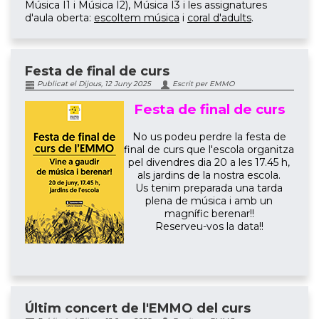
Música I1 i Música I2), Música I3 i les assignatures
d'aula oberta:
escoltem música
i
coral d'adults
.
Festa de final de curs
Publicat el Dijous, 12 Juny 2025
Escrit per EMMO
Festa de final de curs
No us podeu perdre la festa de
final de curs que l'escola organitza
pel divendres dia 20 a les 17.45 h,
als jardins de la nostra escola.
Us tenim preparada una tarda
plena de música i amb un
magnífic berenar!!
Reserveu-vos la data!!
Últim concert de l'EMMO del curs