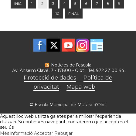
INICI
1
2
3
4
5
6
7
8
9
10
FINAL
Notícies de l'escola
Av. Anselm Clavé, 7 - 17800 - Olot | Tel. 972 27 00 44
Protecció de dades
Política de
privacitat
Mapa web
© Escola Municipal de Música d'Olot
Aquest lloc web utilitza galetes per a millorar l'experiència
d'usuari. Si continues navegant, considerem que acceptes el
seu ús.
Més informació
Acceptar
Rebutjar