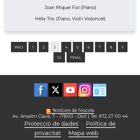
Joan Miquel Fiol (Piano)
Hèlix Trio (Piano, Violí i Violoncel)
INICI
1
2
3
4
5
6
7
8
9
10
FINAL
Notícies de l'escola
Av. Anselm Clavé, 7 - 17800 - Olot | Tel. 972 27 00 44
Protecció de dades
Política de
privacitat
Mapa web