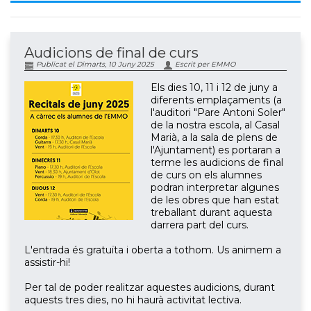
Audicions de final de curs
Publicat el Dimarts, 10 Juny 2025
Escrit per EMMO
Els dies 10, 11 i 12 de juny a
diferents emplaçaments (a
l'auditori "Pare Antoni Soler"
de la nostra escola, al Casal
Marià, a la sala de plens de
l'Ajuntament) es portaran a
terme les audicions de final
de curs on els alumnes
podran interpretar algunes
de les obres que han estat
treballant durant aquesta
darrera part del curs.
L'entrada és gratuïta i oberta a tothom. Us animem a
assistir-hi!
Per tal de poder realitzar aquestes audicions, durant
aquests tres dies, no hi haurà activitat lectiva.