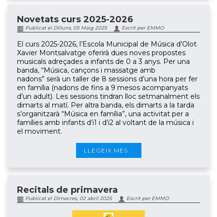
Novetats curs 2025-2026
Publicat el Dilluns, 05 Maig 2025
Escrit per EMMO
El curs 2025-2026, l’Escola Municipal de Música d’Olot
Xavier Montsalvatge oferirà dues noves propostes
musicals adreçades a infants de 0 a 3 anys. Per una
banda, “Música, cançons i massatge amb
nadons” serà un taller de 8 sessions d’una hora per fer
en família (nadons de fins a 9 mesos acompanyats
d’un adult). Les sessions tindran lloc setmanalment els
dimarts al matí. Per altra banda, els dimarts a la tarda
s’organitzarà “Música en família”, una activitat per a
famílies amb infants d’i1 i d’i2 al voltant de la música i
el moviment.
LLEGEIX MÉS...
Recitals de primavera
Publicat el Dimecres, 02 abril 2025
Escrit per EMMO