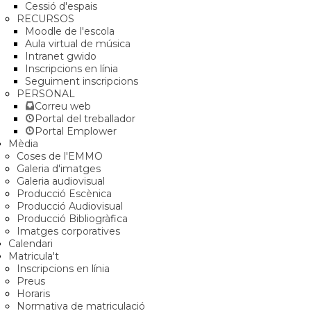
Cessió d'espais
RECURSOS
Moodle de l'escola
Aula virtual de música
Intranet gwido
Inscripcions en línia
Seguiment inscripcions
PERSONAL
Correu web
Portal del treballador
Portal Emplower
Mèdia
Coses de l'EMMO
Galeria d'imatges
Galeria audiovisual
Producció Escènica
Producció Audiovisual
Producció Bibliogràfica
Imatges corporatives
Calendari
Matricula't
Inscripcions en línia
Preus
Horaris
Normativa de matriculació