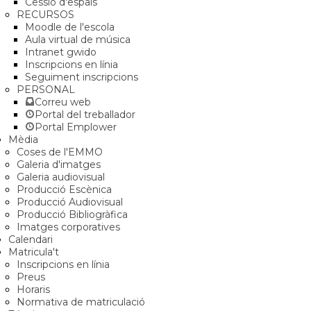
Cessió d'espais
RECURSOS
Moodle de l'escola
Aula virtual de música
Intranet gwido
Inscripcions en línia
Seguiment inscripcions
PERSONAL
Correu web
Portal del treballador
Portal Emplower
Mèdia
Coses de l'EMMO
Galeria d'imatges
Galeria audiovisual
Producció Escènica
Producció Audiovisual
Producció Bibliogràfica
Imatges corporatives
Calendari
Matricula't
Inscripcions en línia
Preus
Horaris
Normativa de matriculació