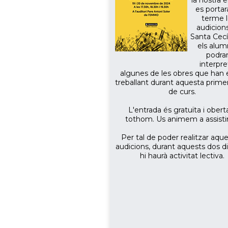
la nostra 
es portar
terme 
audicion
Santa Cecí
els alu
podra
interpre
algunes de les obres que han 
treballant durant aquesta prime
de curs.
L'entrada és gratuïta i obert
tothom. Us animem a assistir
Per tal de poder realitzar aqu
audicions, durant aquests dos d
hi haurà activitat lectiva.