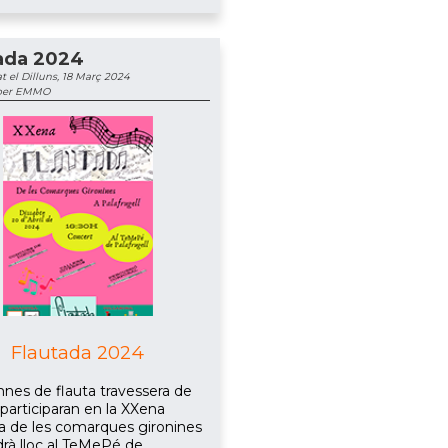
ada 2024
t el Dilluns, 18 Març 2024
 per EMMO
Flautada 2024
mnes de flauta travessera de
 participaran en la XXena
a de les comarques gironines
drà lloc al TeMePé de