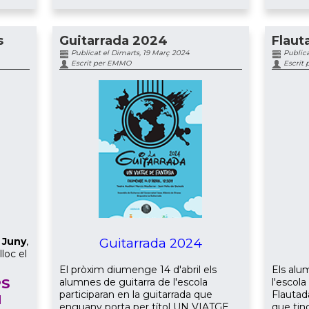
s
Guitarrada 2024
Flaut
Publicat el Dimarts, 19 Març 2024
Publica
Escrit per EMMO
Escrit
 Juny
,
Guitarrada 2024
lloc el
El pròxim diumenge 14 d'abril els
Els alu
PS
alumnes de guitarra de l'escola
l'escola
participaran en la guitarrada que
Flautad
I
enguany porta per títol UN VIATGE
que tin