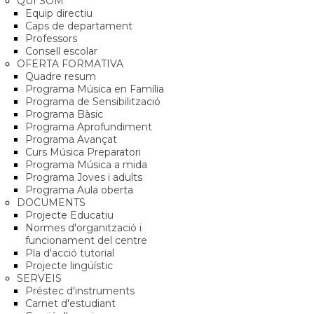
QUI SOM
Equip directiu
Caps de departament
Professors
Consell escolar
OFERTA FORMATIVA
Quadre resum
Programa Música en Família
Programa de Sensibilització
Programa Bàsic
Programa Aprofundiment
Programa Avançat
Curs Música Preparatori
Programa Música a mida
Programa Joves i adults
Programa Aula oberta
DOCUMENTS
Projecte Educatiu
Normes d'organització i
funcionament del centre
Pla d'acció tutorial
Projecte lingüístic
SERVEIS
Préstec d'instruments
Carnet d'estudiant