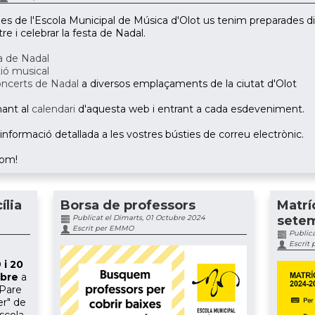
de l'Escola Municipal de Música d'Olot us tenim preparades div
e i celebrar la festa de Nadal.
a de Nadal
tió musical
ncerts de Nadal
a diversos emplaçaments de la ciutat d'Olot
ant al
calendari
d'aquesta web i entrant a cada esdeveniment.
nformació detallada a les vostres bústies de correu electrònic.
hom!
ília
Borsa de professors
Matrí
Publicat el Dimarts, 01 Octubre 2024
sete
Escrit per EMMO
Publica
Escrit
 i 20
bre
a
 "Pare
er" de