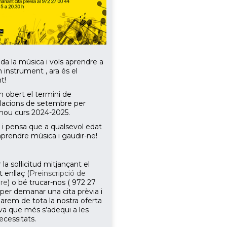
ada la música i vols aprendre a
 instrument , ara és el
t!
m obert el termini de
lacions de setembre per
nou curs 2024-2025.
 i pensa que a qualsevol edat
aprendre música i gaudir-ne!
 la sol·licitud mitjançant el
 enllaç (
Preinscripció de
re
) o bé trucar-nos ( 972 27
 per demanar una cita prèvia i
marem de tota la nostra oferta
va que més s’adeqüi a les
ecessitats.