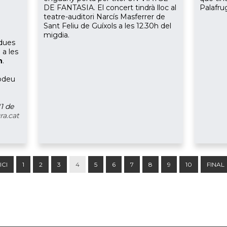
DE FANTASIA. El concert tindrà lloc al
Palafrug
teatre-auditori Narcís Masferrer de
Sant Feliu de Guíxols a les 12.30h del
migdia.
 dues
 a les
h
.
podeu
'1 de
ra.cat
ICI
1
2
3
4
5
6
7
8
9
10
FINAL