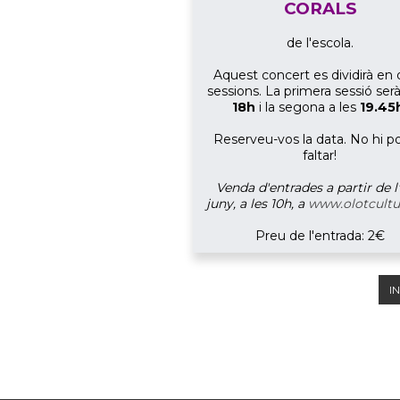
CORALS
de l'escola.
Aquest concert es dividirà en
sessions. La primera sessió serà
18h
i la segona a les
19.45
Reserveu-vos la data. No hi 
faltar!
Venda d'entrades a partir de l
juny, a les 10h, a
www.olotcultu
Preu de l'entrada: 2€
IN