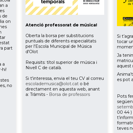
escola
an a
les
s de
lia on
Atenció professorat de música!
mnes
n
Oberta la borsa per substitucions
Si t’agr
tar
puntuals de diferents especialitats
tocar un
estat
per l'Escola Municipal de Música
momen
ra part
d'Olot
Ja teni
matricu
Requisits: títol superior de música i
a a
aquest 
Nivell C de català.
-hi!
Anima’t
Si t'interessa, envia el teu CV al correu
es pot 
estes
escolademusica@olot.cat
o bé
ies, no
directament en aquesta web, anant
a: Tràmits -
Borsa de professors
Pots fer
següent
setemb
00 44 )
t’infor
formati
teves n