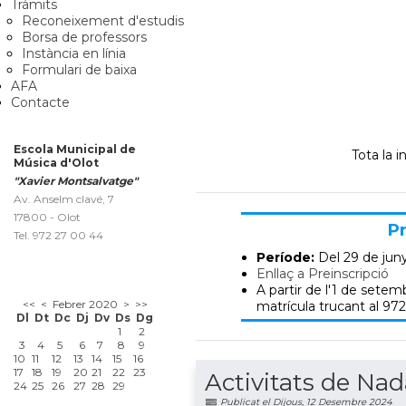
Tràmits
Reconeixement d'estudis
Borsa de professors
Instància en línia
Formulari de baixa
AFA
Contacte
Escola Municipal de
Tota la 
Música d'Olot
"Xavier Montsalvatge"
Av. Anselm clavé, 7
17800 - Olot
Pr
Tel. 972 27 00 44
Període:
Del 29 de jun
Enllaç a Preinscripció
A partir de l'1 de setemb
<<
<
Febrer 2020
>
>>
matrícula trucant al 972
Dl
Dt
Dc
Dj
Dv
Ds
Dg
1
2
3
4
5
6
7
8
9
10
11
12
13
14
15
16
17
18
19
20
21
22
23
Activitats de Nad
24
25
26
27
28
29
Publicat el Dijous, 12 Desembre 2024