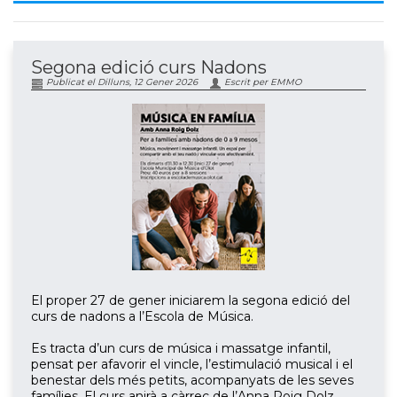
Segona edició curs Nadons
Publicat el Dilluns, 12 Gener 2026
Escrit per EMMO
El proper 27 de gener iniciarem la segona edició del
curs de nadons a l’Escola de Música.
Es tracta d’un curs de música i massatge infantil,
pensat per afavorir el vincle, l’estimulació musical i el
benestar dels més petits, acompanyats de les seves
famílies. El curs anirà a càrrec de l’Anna Roig Dolz.