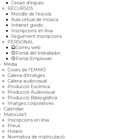
Cessió d'espais
RECURSOS
Moodle de l'escola
Aula virtual de música
Intranet gwido
Inscripcions en línia
Seguiment inscripcions
PERSONAL
Correu web
Portal del treballador
Portal Emplower
Mèdia
Coses de l'EMMO
Galeria d'imatges
Galeria audiovisual
Producció Escènica
Producció Audiovisual
Producció Bibliogràfica
Imatges corporatives
Calendari
Matricula't
Inscripcions en línia
Preus
Horaris
Normativa de matriculació