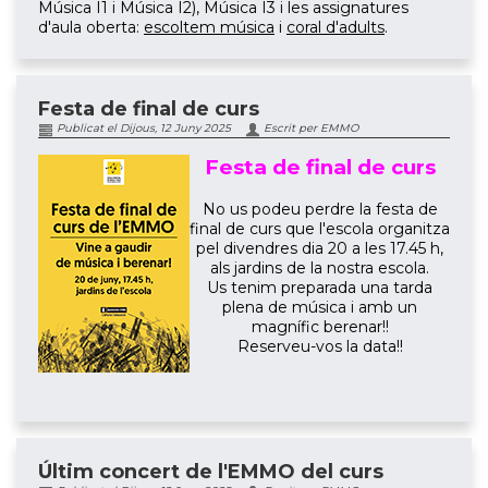
Música I1 i Música I2), Música I3 i les assignatures
d'aula oberta:
escoltem música
i
coral d'adults
.
Festa de final de curs
Publicat el Dijous, 12 Juny 2025
Escrit per EMMO
Festa de final de curs
No us podeu perdre la festa de
final de curs que l'escola organitza
pel divendres dia 20 a les 17.45 h,
als jardins de la nostra escola.
Us tenim preparada una tarda
plena de música i amb un
magnífic berenar!!
Reserveu-vos la data!!
Últim concert de l'EMMO del curs