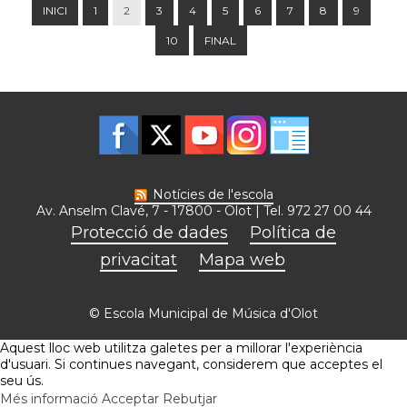
INICI
1
2
3
4
5
6
7
8
9
10
FINAL
Notícies de l'escola
Av. Anselm Clavé, 7 - 17800 - Olot | Tel. 972 27 00 44
Protecció de dades
Política de
privacitat
Mapa web
© Escola Municipal de Música d'Olot
Aquest lloc web utilitza galetes per a millorar l'experiència
d'usuari. Si continues navegant, considerem que acceptes el
seu ús.
Més informació
Acceptar
Rebutjar