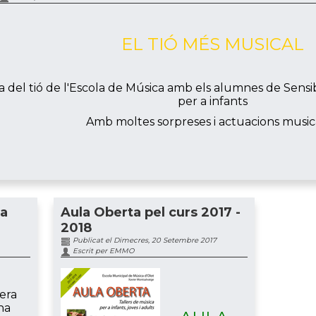
EL TIÓ MÉS MUSICAL
 del tió de l'Escola de Música amb els alumnes de Sensibi
per a infants
Amb moltes sorpreses i actuacions musical
ia
Aula Oberta pel curs 2017 -
2018
Publicat el Dimecres, 20 Setembre 2017
Escrit per EMMO
era
na