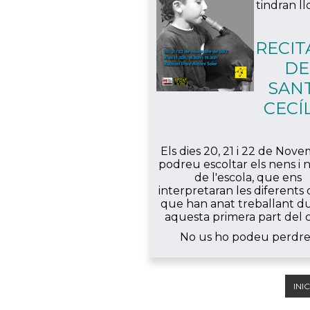
tindran ll
RECIT
DE
SAN
CECÍ
Els dies 20, 21 i 22 de Nov
podreu escoltar els nens i 
de l'escola, que ens
interpretaran les diferents
que han anat treballant d
aquesta primera part del c
No us ho podeu perdre 
INIC