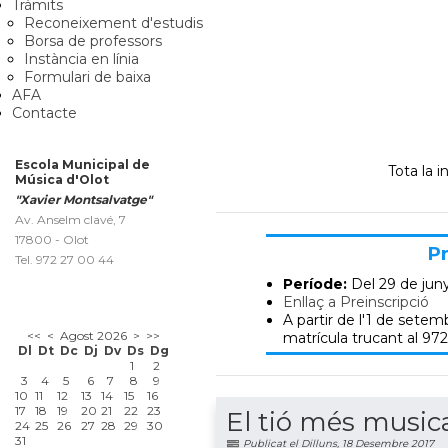
Tràmits
Reconeixement d'estudis
Borsa de professors
Instància en línia
Formulari de baixa
AFA
Contacte
Escola Municipal de
Tota la 
Música d'Olot
"Xavier Montsalvatge"
Av. Anselm clavé, 7
17800 - Olot
Pr
Tel. 972 27 00 44
Període:
Del 29 de jun
Enllaç a Preinscripció
A partir de l'1 de setemb
<<
<
Agost 2026
>
>>
matrícula trucant al 972
Dl
Dt
Dc
Dj
Dv
Ds
Dg
1
2
3
4
5
6
7
8
9
10
11
12
13
14
15
16
17
18
19
20
21
22
23
El tió més music
24
25
26
27
28
29
30
31
Publicat el Dilluns, 18 Desembre 2017