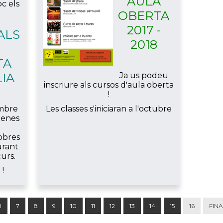
AULA
oc els
OBERTA
2017 -
ALS
2018
TA
LIA
Ja us podeu
inscriure als cursos d'aula oberta
!
embre
Les classes s'iniciaran a l'octubre
nenes
 obres
urant
urs.
!
I
7
8
9
10
11
12
13
14
15
16
FIN