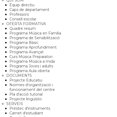
QUI SOM
Equip directiu
Caps de departament
Professors
Consell escolar
OFERTA FORMATIVA
Quadre resum
Programa Música en Família
Programa de Sensibilització
Programa Bàsic
Programa Aprofundiment
Programa Avançat
Curs Música Preparatori
Programa Música a mida
Programa Joves i adults
Programa Aula oberta
DOCUMENTS
Projecte Educatiu
Normes d'organització i
funcionament del centre
Pla d'acció tutorial
Projecte lingüístic
SERVEIS
Préstec d'instruments
Carnet d'estudiant