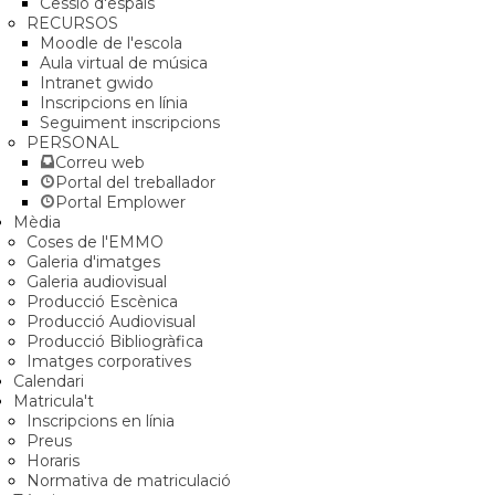
Cessió d'espais
RECURSOS
Moodle de l'escola
Aula virtual de música
Intranet gwido
Inscripcions en línia
Seguiment inscripcions
PERSONAL
Correu web
Portal del treballador
Portal Emplower
Mèdia
Coses de l'EMMO
Galeria d'imatges
Galeria audiovisual
Producció Escènica
Producció Audiovisual
Producció Bibliogràfica
Imatges corporatives
Calendari
Matricula't
Inscripcions en línia
Preus
Horaris
Normativa de matriculació