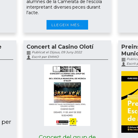
alumnes de la Camerata de l'escola
interpretant diverses peces durant
l'acte.
LLEGEIX MÉS...
e
Concert al Casino Olotí
Prein
Publicat el Dijous, 09 Juny 2022
Munic
Escrit per EMMO
Publica
Escrit
a per
Concert del grup de