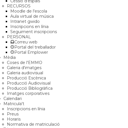
Cessió d'espais
RECURSOS
Moodle de l'escola
Aula virtual de música
Intranet gwido
Inscripcions en línia
Seguiment inscripcions
PERSONAL
Correu web
Portal del treballador
Portal Emplower
Mèdia
Coses de l'EMMO
Galeria d'imatges
Galeria audiovisual
Producció Escènica
Producció Audiovisual
Producció Bibliogràfica
Imatges corporatives
Calendari
Matricula't
Inscripcions en línia
Preus
Horaris
Normativa de matriculació