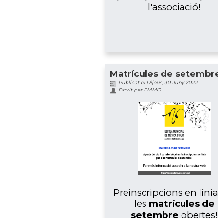
l'associació!
Matrícules de setembr
Publicat el Dijous, 30 Juny 2022
Escrit per EMMO
Preinscripcions en líni
les
matrícules de
setembre
obertes!