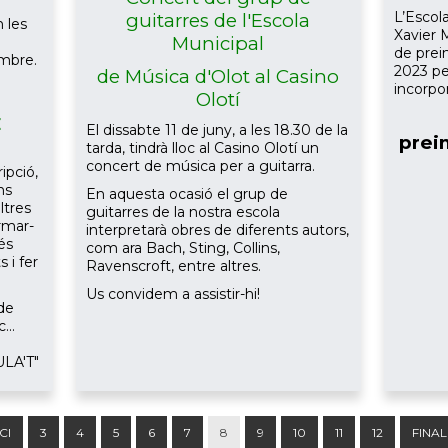
L’Escol
guitarres de l'Escola
n les
Xavier 
Municipal
de prein
embre.
2023 pe
de Música d'Olot al Casino
incorpor
Olotí
E
El dissabte 11 de juny, a les 18.30 de la
prei
tarda, tindrà lloc al Casino Olotí un
concert de música per a guitarra.
ipció,
ns
En aquesta ocasió el grup de
ltres
guitarres de la nostra escola
ormar-
interpretarà obres de diferents autors,
és
com ara Bach, Sting, Collins,
 i fer
Ravenscroft, entre altres.
Us convidem a assistir-hi!
de
...
ULA'T"
ICI
3
4
5
6
7
8
9
10
11
12
FINAL