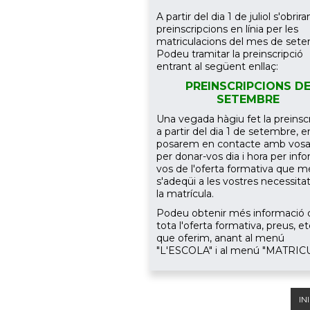
A partir del dia 1 de juliol s'obrira
preinscripcions en línia per les
matriculacions del mes de set
Podeu tramitar la preinscripció
entrant al següent enllaç:
PREINSCRIPCIONS D
SETEMBRE
Una vegada hàgiu fet la preinscr
a partir del dia 1 de setembre, e
posarem en contacte amb vosa
per donar-vos dia i hora per inf
vos de l'oferta formativa que m
s'adeqüi a les vostres necessitats
la matrícula.
Podeu obtenir més informació 
tota l'oferta formativa, preus, etc
que oferim, anant al menú
"L'ESCOLA" i al menú "MATRIC
IN