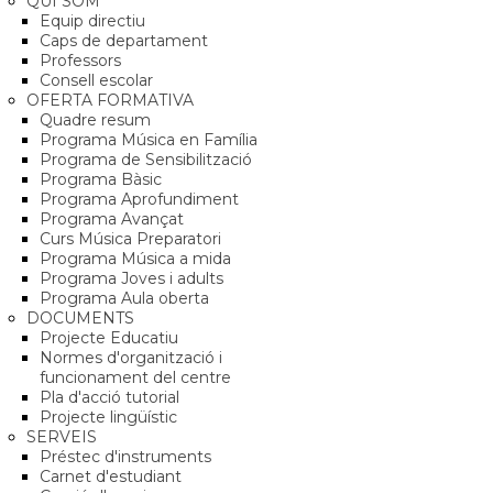
QUI SOM
Equip directiu
Caps de departament
Professors
Consell escolar
OFERTA FORMATIVA
Quadre resum
Programa Música en Família
Programa de Sensibilització
Programa Bàsic
Programa Aprofundiment
Programa Avançat
Curs Música Preparatori
Programa Música a mida
Programa Joves i adults
Programa Aula oberta
DOCUMENTS
Projecte Educatiu
Normes d'organització i
funcionament del centre
Pla d'acció tutorial
Projecte lingüístic
SERVEIS
Préstec d'instruments
Carnet d'estudiant