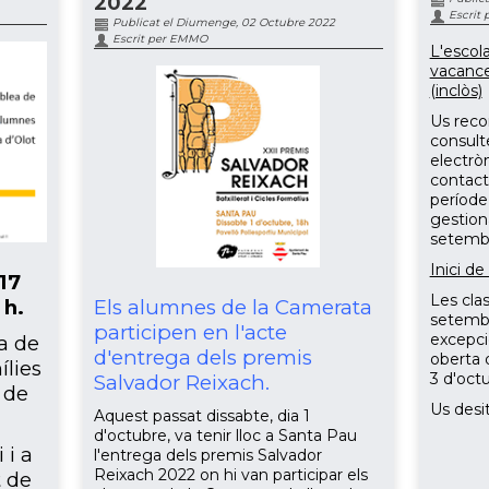
2022
Escrit
Publicat el Diumenge, 02 Octubre 2022
Escrit per EMMO
L'escol
vacance
(inclòs)
Us reco
consulte
electròn
contacte
període
gestiona
setemb
Inici de
 17
Les cla
Els alumnes de la Camerata
 h.
setembre
participen en l'acte
excepci
a de
d'entrega dels premis
oberta q
ílies
3 d'oct
Salvador Reixach.
 de
Us desi
Aquest passat dissabte, dia 1
d'octubre, va tenir lloc a Santa Pau
 i a
l'entrega dels premis Salvador
Reixach 2022 on hi van participar els
t de