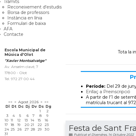
Tràmits
Reconeixement d'estudis
Borsa de professors
Instància en línia
Formulari de baixa
AFA
Contacte
Escola Municipal de
Tota la 
Música d'Olot
"Xavier Montsalvatge"
Av. Anselm clavé, 7
17800 - Olot
Pr
Tel. 972 27 00 44
Període:
Del 29 de jun
Enllaç a Preinscripció
A partir de l'1 de setemb
<<
<
Agost 2026
>
>>
matrícula trucant al 972
Dl
Dt
Dc
Dj
Dv
Ds
Dg
1
2
3
4
5
6
7
8
9
10
11
12
13
14
15
16
17
18
19
20
21
22
23
Festa de Sant Fr
24
25
26
27
28
29
30
31
Publicat el Divendres, 14 Octubre 2022