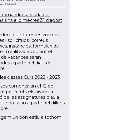
 per EMMO
a romandrà tancada per
s fins el dimecres 31 d'agost
rdem que totes les vostres
s i sol·licituds (correus
ics, instàncies, formulari de
...) realitzades durant el
 de vacances seran
des a partir del dia 1 de
re.
 les classes Curs 2022 - 2023
sses començaran el 12 de
 per a tots els nivells, a
ó de les assignatures d'aula
ue ho faran a partir del dilluns
ubre.
tgem un bon estiu a tothom!