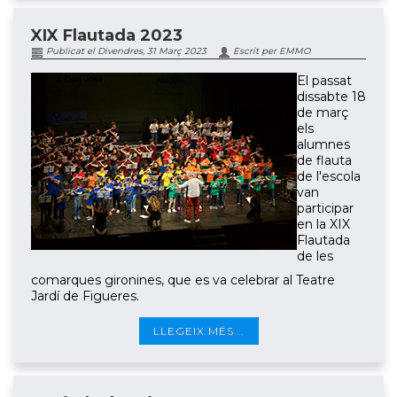
XIX Flautada 2023
Publicat el Divendres, 31 Març 2023
Escrit per EMMO
El passat
dissabte 18
de març
els
alumnes
de flauta
de l'escola
van
participar
en la XIX
Flautada
de les
comarques gironines, que es va celebrar al Teatre
Jardí de Figueres.
LLEGEIX MÉS...