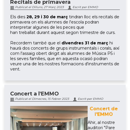
Recitals de primavera
Publicat el Dilluns, 27 Març 2023
Escrit per EMMO
Els dies
28, 29 i 30 de març
tindran lloc els recitals de
primavera on els alumnes de l'escola podran
interpretar algunes de les peces que
han
treballat
durant aquest segon trimestre de curs.
Recordem també que el
divendres 31 de març
hi
haurà
dos concerts de grups instrumentals i corals, així
com l'assaig obert
dirigit
als alumnes de Música P5 i
les seves famílies, que en aquesta ocasió podran
veure una de les nostres formacions d'instruments de
vent.
Concert a l'EMMO
Publicat el Dimecres, 15 Febrer 2023
Escrit per EMMO
Concert de
l'EMMO
Ahir, al nostre
auditori "Pare