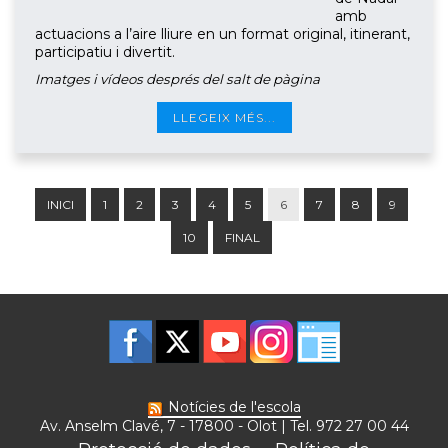
amb
actuacions a l’aire lliure en un format original, itinerant,
participatiu i divertit.
Imatges i vídeos després del salt de pàgina
LLEGEIX MÉS...
INICI
1
2
3
4
5
6
7
8
9
10
FINAL
Notícies de l'escola
Av. Anselm Clavé, 7 - 17800 - Olot | Tel. 972 27 00 44