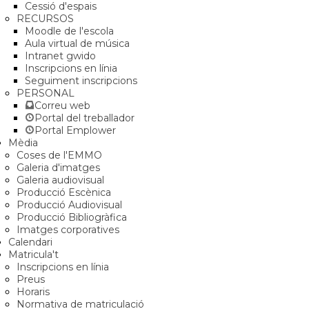
Cessió d'espais
RECURSOS
Moodle de l'escola
Aula virtual de música
Intranet gwido
Inscripcions en línia
Seguiment inscripcions
PERSONAL
Correu web
Portal del treballador
Portal Emplower
Mèdia
Coses de l'EMMO
Galeria d'imatges
Galeria audiovisual
Producció Escènica
Producció Audiovisual
Producció Bibliogràfica
Imatges corporatives
Calendari
Matricula't
Inscripcions en línia
Preus
Horaris
Normativa de matriculació