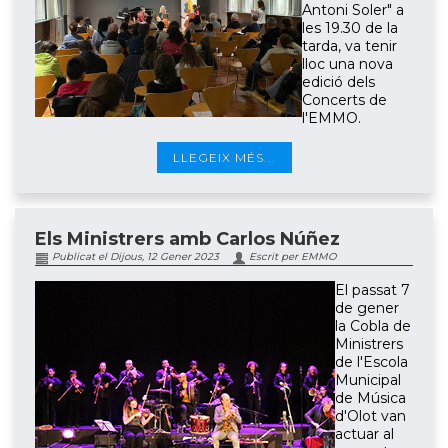
Antoni Soler" a
les 19.30 de la
tarda, va tenir
lloc una nova
edició dels
Concerts de
l'EMMO.
LLEGEIX MÉS...
Els Ministrers amb Carlos Núñez
Publicat el Dijous, 12 Gener 2023
Escrit per EMMO
El passat 7
de gener
la Cobla de
Ministrers
de l'Escola
Municipal
de Música
d'Olot van
actuar al