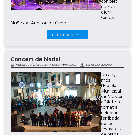
concert
que va
oferir
Carlos
Nuñez a l'Auditori de Girona.
LLEGEIX MÉS...
Concert de Nadal
Publicat el Dissabte, 17 Desembre 2022
Escrit per EMMO
Un any
més,
l’Escola
Municipal
de Música
d’Olot ha
tornat a
celebrar
l’arribada
de les
festivitats
de Nadal