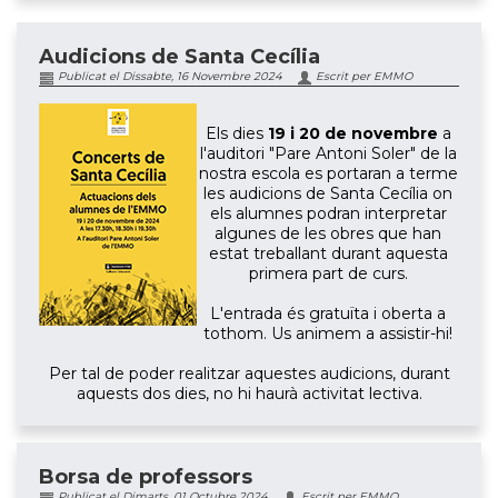
Audicions de Santa Cecília
Publicat el Dissabte, 16 Novembre 2024
Escrit per EMMO
Els dies
19 i 20 de novembre
a
l'auditori "Pare Antoni Soler" de la
nostra escola es portaran a terme
les audicions de Santa Cecília on
els alumnes podran interpretar
algunes de les obres que han
estat treballant durant aquesta
primera part de curs.
L'entrada és gratuïta i oberta a
tothom. Us animem a assistir-hi!
Per tal de poder realitzar aquestes audicions, durant
aquests dos dies, no hi haurà activitat lectiva.
Borsa de professors
Publicat el Dimarts, 01 Octubre 2024
Escrit per EMMO