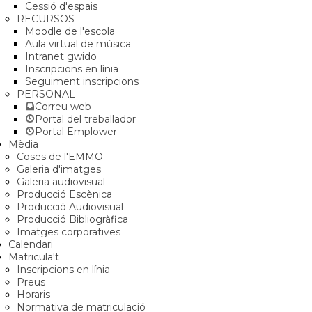
Cessió d'espais
RECURSOS
Moodle de l'escola
Aula virtual de música
Intranet gwido
Inscripcions en línia
Seguiment inscripcions
PERSONAL
Correu web
Portal del treballador
Portal Emplower
Mèdia
Coses de l'EMMO
Galeria d'imatges
Galeria audiovisual
Producció Escènica
Producció Audiovisual
Producció Bibliogràfica
Imatges corporatives
Calendari
Matricula't
Inscripcions en línia
Preus
Horaris
Normativa de matriculació