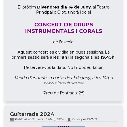
El pròxim
Divendres dia 14 de Juny
, al Teatre
Principal d'Olot, tindrà lloc el
CONCERT DE GRUPS
INSTRUMENTALS I CORALS
de l'escola.
Aquest concert es dividirà en dues sessions. La
primera sessió serà a les
18h
i la segona a les
19.45h
.
Reserveu-vos la data. No hi podeu faltar!
Venda d'entrades a partir de l'1 de juny, a les 10h, a
www.olotcultura.cat
Preu de l'entrada: 2€
Guitarrada 2024
Publicat el Dimarts, 19 Març 2024
Escrit per EMMO