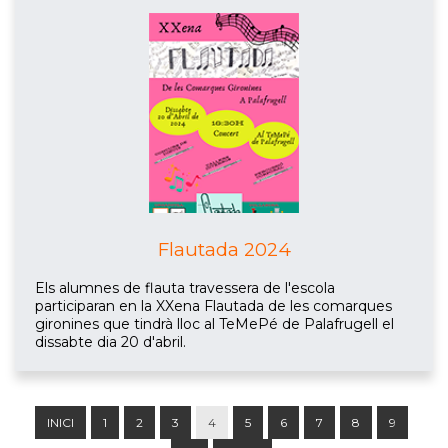
Flautada 2024
Els alumnes de flauta travessera de l'escola
participaran en la XXena Flautada de les comarques
gironines que tindrà lloc al TeMePé de Palafrugell el
dissabte dia 20 d'abril.
INICI
1
2
3
4
5
6
7
8
9