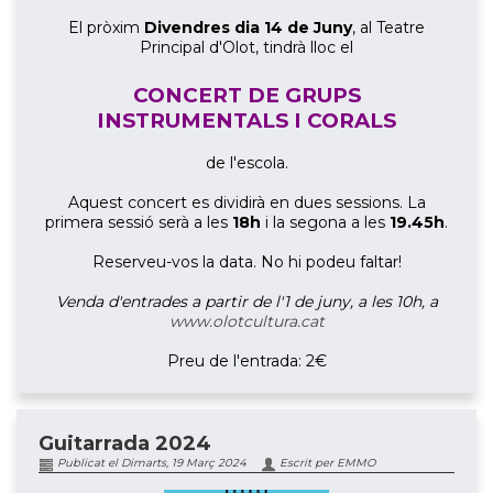
El pròxim
Divendres dia 14 de Juny
, al Teatre
Principal d'Olot, tindrà lloc el
CONCERT DE GRUPS
INSTRUMENTALS I CORALS
de l'escola.
Aquest concert es dividirà en dues sessions. La
primera sessió serà a les
18h
i la segona a les
19.45h
.
Reserveu-vos la data. No hi podeu faltar!
Venda d'entrades a partir de l'1 de juny, a les 10h, a
www.olotcultura.cat
Preu de l'entrada: 2€
Guitarrada 2024
Publicat el Dimarts, 19 Març 2024
Escrit per EMMO