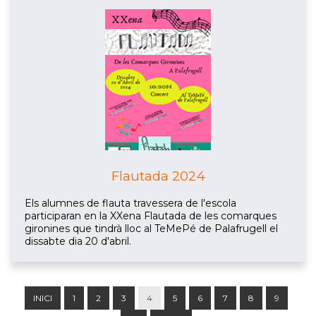
Flautada 2024
Els alumnes de flauta travessera de l'escola
participaran en la XXena Flautada de les comarques
gironines que tindrà lloc al TeMePé de Palafrugell el
dissabte dia 20 d'abril.
INICI
1
2
3
4
5
6
7
8
9