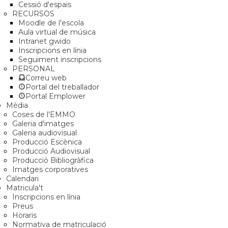
Cessió d'espais
RECURSOS
Moodle de l'escola
Aula virtual de música
Intranet gwido
Inscripcions en línia
Seguiment inscripcions
PERSONAL
Correu web
Portal del treballador
Portal Emplower
Mèdia
Coses de l'EMMO
Galeria d'imatges
Galeria audiovisual
Producció Escènica
Producció Audiovisual
Producció Bibliogràfica
Imatges corporatives
Calendari
Matricula't
Inscripcions en línia
Preus
Horaris
Normativa de matriculació