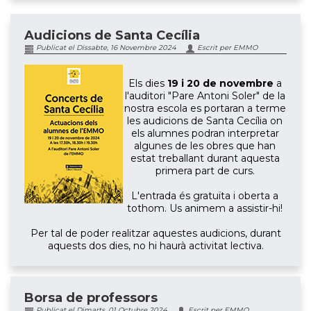
Audicions de Santa Cecília
Publicat el Dissabte, 16 Novembre 2024
Escrit per EMMO
Els dies
19 i 20 de novembre
a
l'auditori "Pare Antoni Soler" de la
nostra escola es portaran a terme
les audicions de Santa Cecília on
els alumnes podran interpretar
algunes de les obres que han
estat treballant durant aquesta
primera part de curs.
L'entrada és gratuïta i oberta a
tothom. Us animem a assistir-hi!
Per tal de poder realitzar aquestes audicions, durant
aquests dos dies, no hi haurà activitat lectiva.
Borsa de professors
Publicat el Dimarts, 01 Octubre 2024
Escrit per EMMO